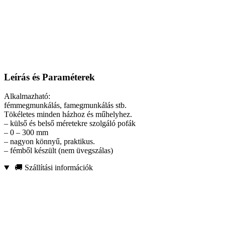
Leírás és Paraméterek
Alkalmazható:
fémmegmunkálás, famegmunkálás stb.
Tökéletes minden házhoz és műhelyhez.
– külső és belső méretekre szolgáló pofák
– 0 – 300 mm
– nagyon könnyű, praktikus.
– fémből készült (nem üvegszálas)
🚚 Szállítási információk