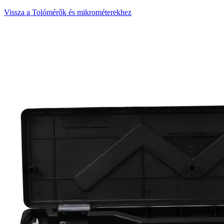
Vissza a Tolómérők és mikrométerekhez