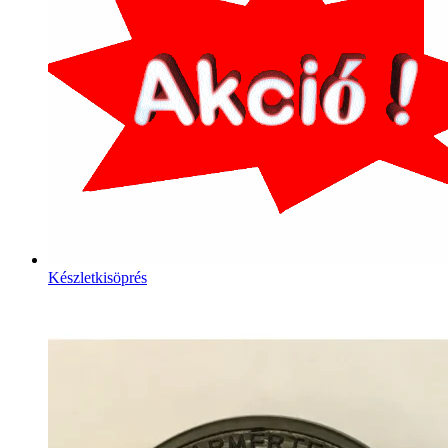
Készletkisöprés