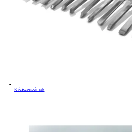
Kéziszerszámok