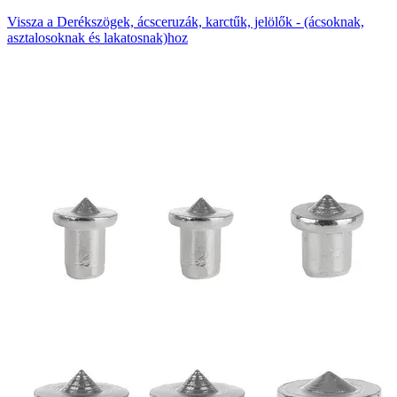
Vissza a Derékszögek, ácsceruzák, karctűk, jelölők - (ácsoknak,
asztalosoknak és lakatosnak)hoz