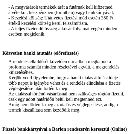
- A megvásárolt termékek árát a futárnak kell kifizetned
átvételkor, készpénzben (forintban) vagy bankkártyával.
- Kezelési költség: Utánvétes fizetési mód esetén 350 Ft
értékű kezelési költség kerül felszámításra.
- A teljes fizetendő összeg a kosár folyamat végén minden
esetben megjelenik.
Közvetlen banki átutalás (előrefizetés)
A rendelés elküldését követően e-mailben megkapod a
proforma számlát minden részletével együtt, a megrendelés
kifizetéséhez.
Kérjük vedd figyelembe, hogy a banki utalás átfutási ideje
több napot is igénybe vehet és a rendelés elindítása a fizetés
véglegesítése után történik meg.
Az utalással történő vásárlásnál nem szükséges rögtön fizetni,
csak egy adott határidőn belül kell megtenned ezt.
Amíg nem történik meg az utalás és véglegesítése, addig a
termék kiszállítása sem kezdődik meg.
Fizetés bankkártyával a Barion rendszerén keresztül (Online)