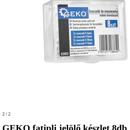
2 / 2
GEKO fatipli jelölő készlet 8db