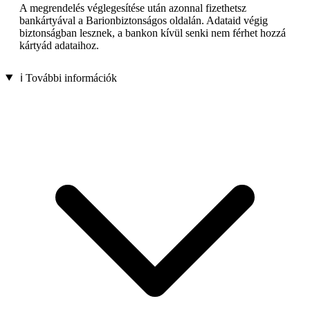
A megrendelés véglegesítése után azonnal fizethetsz
bankártyával a Barionbiztonságos oldalán. Adataid végig
biztonságban lesznek, a bankon kívül senki nem férhet hozzá
kártyád adataihoz.
ℹ️ További információk