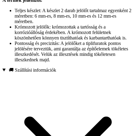
A termék jellemzői:
Teljes készlet: A készlet 2 darab jelölőt tartalmaz egyenként 2
méretben: 6 mm-es, 8 mm-es, 10 mm-es és 12 mm-es
méretben.
Krómozott jelölők: krómozottak a tartósság és a
korrózióállóság érdekében. A krómozott felületnek
köszönhetően könnyen tisztíthatóak és karbantarthatóak is.
Pontosság és precizitás: A jelölőket a tiplifuratok pontos
jelölésére terveztük, ami garantálja az építőelemek tökéletes
illeszkedését. Velük az illesztések mindig tökéletesen
illeszkednek majd.
🚚 Szállítási információk