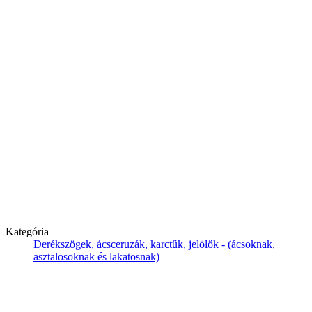
Kategória
Derékszögek, ácsceruzák, karctűk, jelölők - (ácsoknak,
asztalosoknak és lakatosnak)