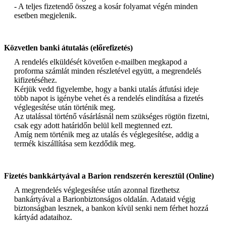
- A teljes fizetendő összeg a kosár folyamat végén minden
esetben megjelenik.
Közvetlen banki átutalás (előrefizetés)
A rendelés elküldését követően e-mailben megkapod a
proforma számlát minden részletével együtt, a megrendelés
kifizetéséhez.
Kérjük vedd figyelembe, hogy a banki utalás átfutási ideje
több napot is igénybe vehet és a rendelés elindítása a fizetés
véglegesítése után történik meg.
Az utalással történő vásárlásnál nem szükséges rögtön fizetni,
csak egy adott határidőn belül kell megtenned ezt.
Amíg nem történik meg az utalás és véglegesítése, addig a
termék kiszállítása sem kezdődik meg.
Fizetés bankkártyával a Barion rendszerén keresztül (Online)
A megrendelés véglegesítése után azonnal fizethetsz
bankártyával a Barionbiztonságos oldalán. Adataid végig
biztonságban lesznek, a bankon kívül senki nem férhet hozzá
kártyád adataihoz.