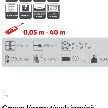
1 / 1
Crown lézeres távolságmérő