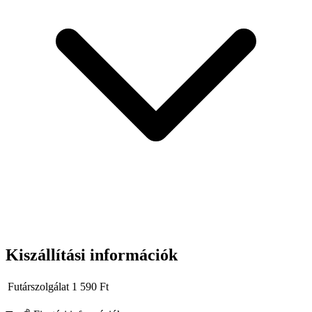
pontos indítást sem bízza a szerencsére, ez a 10,0 mm-es hosszú
HSS fémfúró ideális választás.
Kiszállítási információk
Futárszolgálat
1 590
Ft