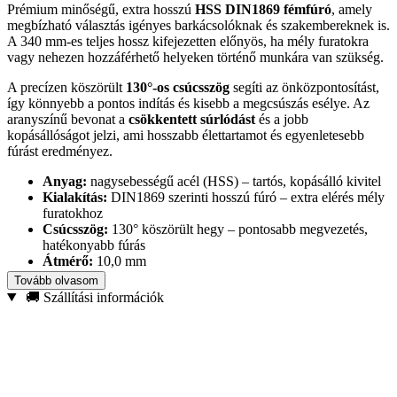
Prémium minőségű, extra hosszú
HSS DIN1869 fémfúró
, amely
megbízható választás igényes barkácsolóknak és szakembereknek is.
A 340 mm-es teljes hossz kifejezetten előnyös, ha mély furatokra
vagy nehezen hozzáférhető helyeken történő munkára van szükség.
A precízen köszörült
130°-os csúcsszög
segíti az önközpontosítást,
így könnyebb a pontos indítás és kisebb a megcsúszás esélye. Az
aranyszínű bevonat a
csökkentett súrlódást
és a jobb
kopásállóságot jelzi, ami hosszabb élettartamot és egyenletesebb
fúrást eredményez.
Anyag:
nagysebességű acél (HSS) – tartós, kopásálló kivitel
Kialakítás:
DIN1869 szerinti hosszú fúró – extra elérés mély
furatokhoz
Csúcsszög:
130° köszörült hegy – pontosabb megvezetés,
hatékonyabb fúrás
Átmérő:
10,0 mm
Teljes hossz:
340 mm
Tovább olvasom
Munkahossz:
235 mm
🚚 Szállítási információk
Felhasználás:
szerkezeti acél, öntöttvas, színesfémek és
műanyagok fúrásához
Előny:
aranyszínű bevonat – kisebb hőterhelés és súrlódás,
hosszabb szerszámélettartam
Ha olyan fúrószárat keresel, amely
mélyen is stabilan dolgozik
és a