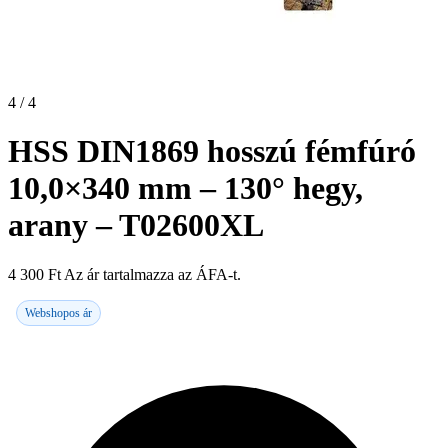
4 / 4
HSS DIN1869 hosszú fémfúró
10,0×340 mm – 130° hegy,
arany – T02600XL
4 300
Ft
Az ár tartalmazza az ÁFA-t.
Webshopos ár