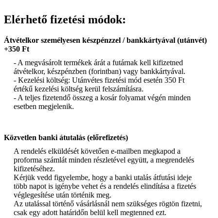
Elérhető fizetési módok:
Átvételkor személyesen készpénzzel / bankkártyával (utánvét)
+350 Ft
- A megvásárolt termékek árát a futárnak kell kifizetned
átvételkor, készpénzben (forintban) vagy bankkártyával.
- Kezelési költség: Utánvétes fizetési mód esetén 350 Ft
értékű kezelési költség kerül felszámításra.
- A teljes fizetendő összeg a kosár folyamat végén minden
esetben megjelenik.
Közvetlen banki átutalás (előrefizetés)
A rendelés elküldését követően e-mailben megkapod a
proforma számlát minden részletével együtt, a megrendelés
kifizetéséhez.
Kérjük vedd figyelembe, hogy a banki utalás átfutási ideje
több napot is igénybe vehet és a rendelés elindítása a fizetés
véglegesítése után történik meg.
Az utalással történő vásárlásnál nem szükséges rögtön fizetni,
csak egy adott határidőn belül kell megtenned ezt.