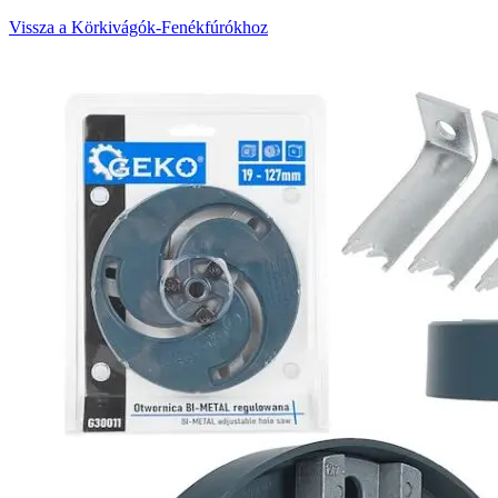
Vissza a Körkivágók-Fenékfúrókhoz