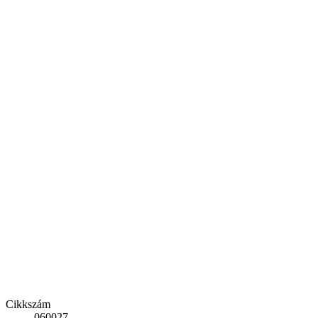
Cikkszám
060027