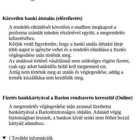
Közvetlen banki átutalás (előrefizetés)
A rendelés elküldését követően e-mailben megkapod a
proforma számlát minden részletével együtt, a megrendelés
kifizetéséhez.
Kérjük vedd figyelembe, hogy a banki utalás átfutási ideje
több napot is igénybe vehet és a rendelés elindítása a fizetés
véglegesítése után történik meg.
Az utalással történő vásárlásnál nem szükséges rögtön fizetni,
csak egy adott határidőn belül kell megtenned ezt.
Amíg nem történik meg az utalás és véglegesítése, addig a
termék kiszállítása sem kezdődik meg.
Fizetés bankkártyával a Barion rendszerén keresztül (Online)
A megrendelés véglegesítése után azonnal fizethetsz
bankártyával a Barionbiztonságos oldalán. Adataid végig
biztonságban lesznek, a bankon kívül senki nem férhet hozzá
kártyád adataihoz.
ℹ️ További információk