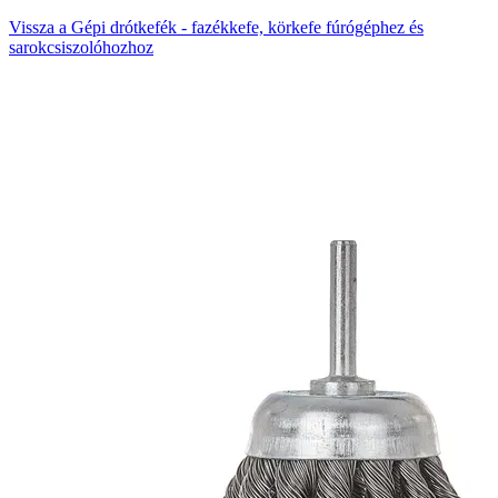
Vissza a Gépi drótkefék - fazékkefe, körkefe fúrógéphez és
sarokcsiszolóhozhoz