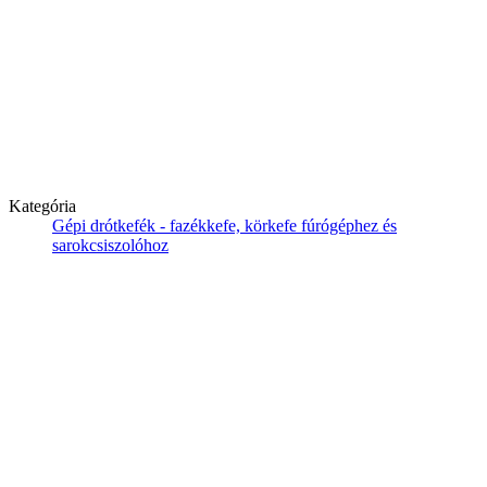
Kategória
Gépi drótkefék - fazékkefe, körkefe fúrógéphez és
sarokcsiszolóhoz