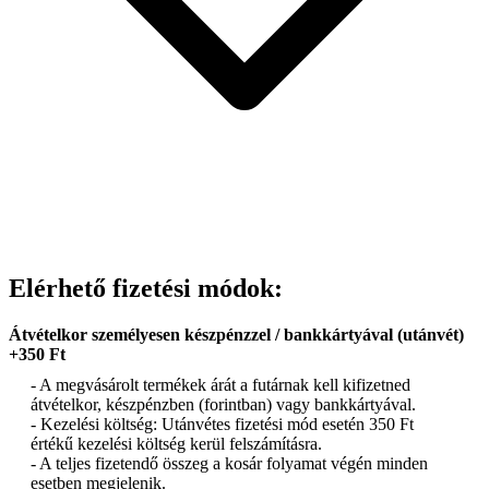
Elérhető fizetési módok:
Átvételkor személyesen készpénzzel / bankkártyával (utánvét)
+350 Ft
- A megvásárolt termékek árát a futárnak kell kifizetned
átvételkor, készpénzben (forintban) vagy bankkártyával.
- Kezelési költség: Utánvétes fizetési mód esetén 350 Ft
értékű kezelési költség kerül felszámításra.
- A teljes fizetendő összeg a kosár folyamat végén minden
esetben megjelenik.