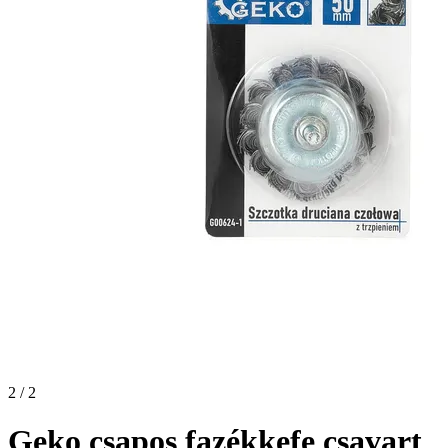
2 / 2
Geko csapos fazékkefe csavart