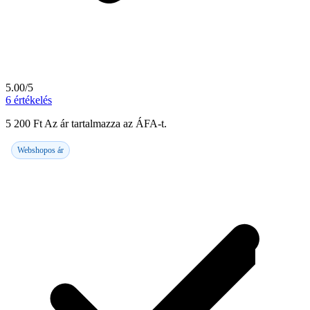
5.00/5
6
értékelés
5 200
Ft
Az ár tartalmazza az ÁFA-t.
Webshopos ár