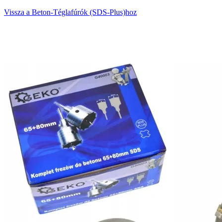
Vissza a Beton-Téglafúrók (SDS-Plus)hoz