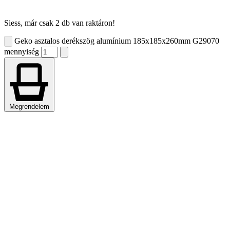
Siess, már csak 2 db van raktáron!
Geko asztalos derékszög alumínium 185x185x260mm G29070
mennyiség
Megrendelem