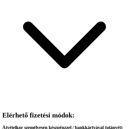
Elérhető fizetési módok:
Átvételkor személyesen készpénzzel / bankkártyával (utánvét)