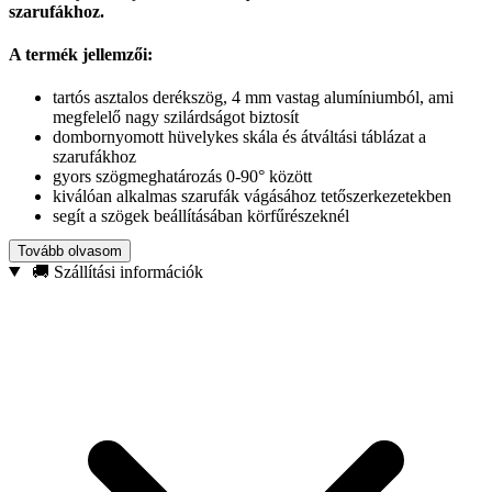
szarufákhoz.
A termék jellemzői:
tartós asztalos derékszög, 4 mm vastag alumíniumból, ami
megfelelő nagy szilárdságot biztosít
dombornyomott hüvelykes skála és átváltási táblázat a
szarufákhoz
gyors szögmeghatározás 0-90° között
kiválóan alkalmas szarufák vágásához tetőszerkezetekben
segít a szögek beállításában körfűrészeknél
Tovább olvasom
Műszaki adatok:
🚚 Szállítási információk
Anyag: alumínium
A derékszög vastagsága: 4 mm
Méretek: 185x185x260