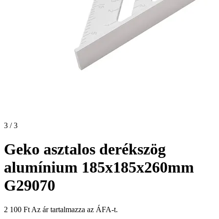
3 / 3
Geko asztalos derékszög
alumínium 185x185x260mm
G29070
2 100
Ft
Az ár tartalmazza az ÁFA-t.