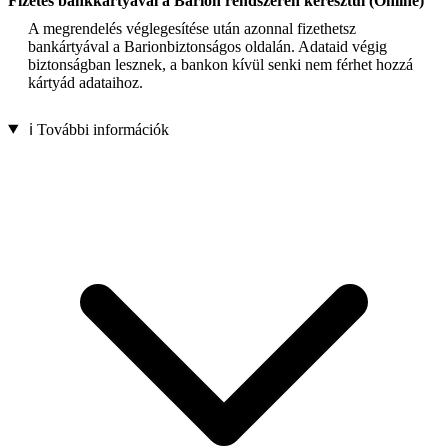
Fizetés bankkártyával a Barion rendszerén keresztül (Online)
A megrendelés véglegesítése után azonnal fizethetsz
bankártyával a Barionbiztonságos oldalán. Adataid végig
biztonságban lesznek, a bankon kívül senki nem férhet hozzá
kártyád adataihoz.
ℹ️ További információk