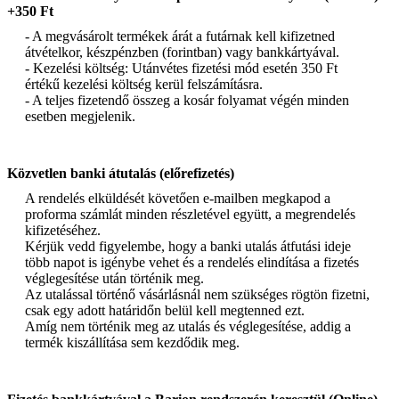
+350 Ft
- A megvásárolt termékek árát a futárnak kell kifizetned
átvételkor, készpénzben (forintban) vagy bankkártyával.
- Kezelési költség: Utánvétes fizetési mód esetén 350 Ft
értékű kezelési költség kerül felszámításra.
- A teljes fizetendő összeg a kosár folyamat végén minden
esetben megjelenik.
Közvetlen banki átutalás (előrefizetés)
A rendelés elküldését követően e-mailben megkapod a
proforma számlát minden részletével együtt, a megrendelés
kifizetéséhez.
Kérjük vedd figyelembe, hogy a banki utalás átfutási ideje
több napot is igénybe vehet és a rendelés elindítása a fizetés
véglegesítése után történik meg.
Az utalással történő vásárlásnál nem szükséges rögtön fizetni,
csak egy adott határidőn belül kell megtenned ezt.
Amíg nem történik meg az utalás és véglegesítése, addig a
termék kiszállítása sem kezdődik meg.