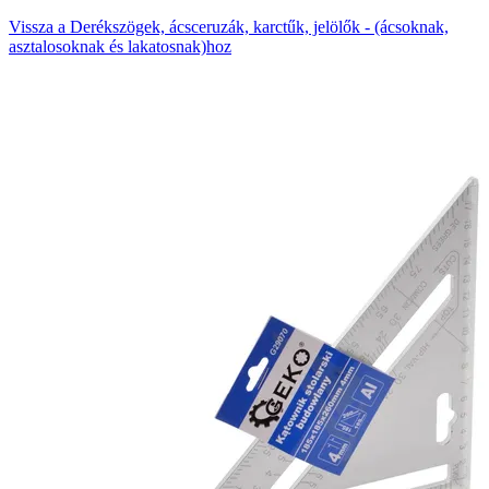
Vissza a Derékszögek, ácsceruzák, karctűk, jelölők - (ácsoknak,
asztalosoknak és lakatosnak)hoz