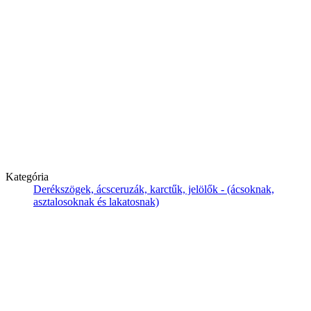
Kategória
Derékszögek, ácsceruzák, karctűk, jelölők - (ácsoknak,
asztalosoknak és lakatosnak)