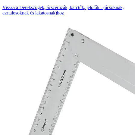
Vissza a Derékszögek, ácsceruzák, karctűk, jelölők - (ácsoknak,
asztalosoknak és lakatosnak)hoz