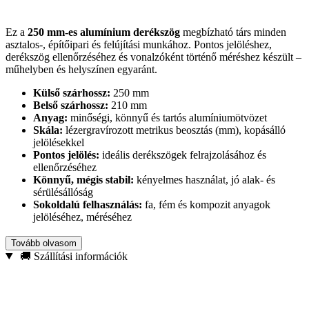
Ez a
250 mm-es alumínium derékszög
megbízható társ minden
asztalos-, építőipari és felújítási munkához. Pontos jelöléshez,
derékszög ellenőrzéséhez és vonalzóként történő méréshez készült –
műhelyben és helyszínen egyaránt.
Külső szárhossz:
250 mm
Belső szárhossz:
210 mm
Anyag:
minőségi, könnyű és tartós alumíniumötvözet
Skála:
lézergravírozott metrikus beosztás (mm), kopásálló
jelölésekkel
Pontos jelölés:
ideális derékszögek felrajzolásához és
ellenőrzéséhez
Könnyű, mégis stabil:
kényelmes használat, jó alak- és
sérülésállóság
Sokoldalú felhasználás:
fa, fém és kompozit anyagok
jelöléséhez, méréséhez
Válaszd, ha
tartós, precíz és jól olvasható
derékszöget keresel,
Tovább olvasom
amely hosszú távon is megbízható pontosságot nyújt a mindennapi
🚚 Szállítási információk
munkában.