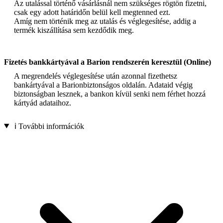
Az utalással történő vásárlásnál nem szükséges rögtön fizetni,
csak egy adott határidőn belül kell megtenned ezt.
Amíg nem történik meg az utalás és véglegesítése, addig a
termék kiszállítása sem kezdődik meg.
Fizetés bankkártyával a Barion rendszerén keresztül (Online)
A megrendelés véglegesítése után azonnal fizethetsz
bankártyával a Barionbiztonságos oldalán. Adataid végig
biztonságban lesznek, a bankon kívül senki nem férhet hozzá
kártyád adataihoz.
ℹ️ További információk