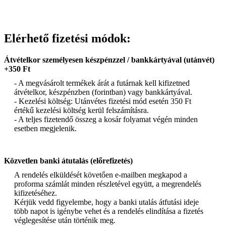
Elérhető fizetési módok:
Átvételkor személyesen készpénzzel / bankkártyával (utánvét)
+350 Ft
- A megvásárolt termékek árát a futárnak kell kifizetned
átvételkor, készpénzben (forintban) vagy bankkártyával.
- Kezelési költség: Utánvétes fizetési mód esetén 350 Ft
értékű kezelési költség kerül felszámításra.
- A teljes fizetendő összeg a kosár folyamat végén minden
esetben megjelenik.
Közvetlen banki átutalás (előrefizetés)
A rendelés elküldését követően e-mailben megkapod a
proforma számlát minden részletével együtt, a megrendelés
kifizetéséhez.
Kérjük vedd figyelembe, hogy a banki utalás átfutási ideje
több napot is igénybe vehet és a rendelés elindítása a fizetés
véglegesítése után történik meg.