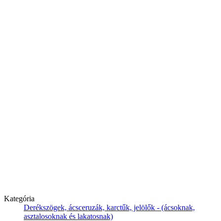
Kategória
Derékszögek, ácsceruzák, karctűk, jelölők - (ácsoknak,
asztalosoknak és lakatosnak)