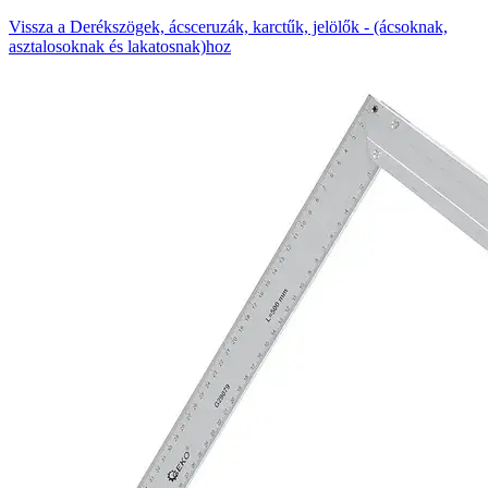
Vissza a Derékszögek, ácsceruzák, karctűk, jelölők - (ácsoknak,
asztalosoknak és lakatosnak)hoz