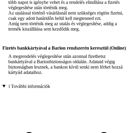
több napot is igénybe vehet és a rendelés elindítása a fizetés
véglegesítése után történik meg.
Az utalással történő vásárlásnál nem szükséges rögtön fizetni,
csak egy adott határidőn belül kell megtenned ezt.
Amíg nem történik meg az utalás és véglegesítése, addig a
termék kiszállítása sem kezdődik meg.
Fizetés bankkártyával a Barion rendszerén keresztül (Online)
A megrendelés véglegesítése után azonnal fizethetsz
bankártyával a Barionbiztonságos oldalán. Adataid végig
biztonságban lesznek, a bankon kívül senki nem férhet hozzá
kártyád adataihoz.
ℹ️ További információk