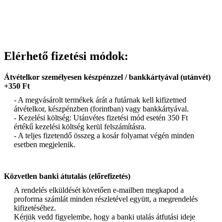
Elérhető fizetési módok:
Átvételkor személyesen készpénzzel / bankkártyával (utánvét)
+350 Ft
- A megvásárolt termékek árát a futárnak kell kifizetned
átvételkor, készpénzben (forintban) vagy bankkártyával.
- Kezelési költség: Utánvétes fizetési mód esetén 350 Ft
értékű kezelési költség kerül felszámításra.
- A teljes fizetendő összeg a kosár folyamat végén minden
esetben megjelenik.
Közvetlen banki átutalás (előrefizetés)
A rendelés elküldését követően e-mailben megkapod a
proforma számlát minden részletével együtt, a megrendelés
kifizetéséhez.
Kérjük vedd figyelembe, hogy a banki utalás átfutási ideje