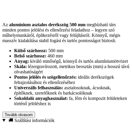
Az
alumínium asztalos derékszög 500 mm
megbízható társ
minden pontos jelölési és ellenőrzési feladathoz – legyen szó
műhelymunkáról, építkezésről vagy felújításról. Könnyű, mégis
masszív kialakítása stabil fogást és tartós pontosságot biztosít.
Külső szárhossz:
500 mm
Belső szárhossz:
460 mm
Anyag:
kiváló minőségű, könnyű és tartós alumíniumötvözet
Skála:
lézergravírozott, metrikus beosztás (mm) a hosszú távú
olvashatóságért
Pontos jelölés és szögellenőrzés:
ideális derékszögek
felrajzolásához és ellenőrzéséhez
Univerzális felhasználás:
asztalosoknak, ácsoknak,
építőknek, szerelőknek és barkácsolóknak
Sokoldalú anyaghasználat:
fa, fém és kompozit felületeken
történő jelöléshez is
Válassza ezt a derékszöget, ha
precíz mérésre
,
tartós beosztásra
Tovább olvasom
és
strapabíró, deformációálló
kivitelre van szüksége – akár a
🚚 Szállítási információk
műhelyben, akár a helyszínen.