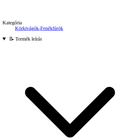
Kategória
Körkivágók-Fenékfúrók
📝 Termék leírás