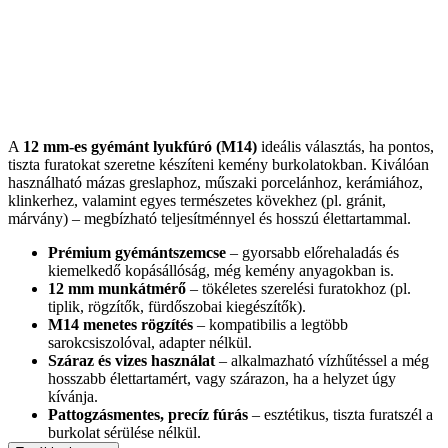
A
12 mm-es gyémánt lyukfúró (M14)
ideális választás, ha pontos,
tiszta furatokat szeretne készíteni kemény burkolatokban. Kiválóan
használható mázas greslaphoz, műszaki porcelánhoz, kerámiához,
klinkerhez, valamint egyes természetes kövekhez (pl. gránit,
márvány) – megbízható teljesítménnyel és hosszú élettartammal.
Prémium gyémántszemcse
– gyorsabb előrehaladás és
kiemelkedő kopásállóság, még kemény anyagokban is.
12 mm munkátmérő
– tökéletes szerelési furatokhoz (pl.
tiplik, rögzítők, fürdőszobai kiegészítők).
M14 menetes rögzítés
– kompatibilis a legtöbb
sarokcsiszolóval, adapter nélkül.
Száraz és vizes használat
– alkalmazható vízhűtéssel a még
hosszabb élettartamért, vagy szárazon, ha a helyzet úgy
kívánja.
Pattogzásmentes, precíz fúrás
– esztétikus, tiszta furatszél a
burkolat sérülése nélkül.