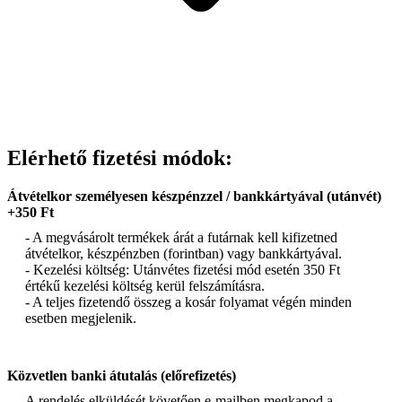
Elérhető fizetési módok:
Átvételkor személyesen készpénzzel / bankkártyával (utánvét)
+350 Ft
- A megvásárolt termékek árát a futárnak kell kifizetned
átvételkor, készpénzben (forintban) vagy bankkártyával.
- Kezelési költség: Utánvétes fizetési mód esetén 350 Ft
értékű kezelési költség kerül felszámításra.
- A teljes fizetendő összeg a kosár folyamat végén minden
esetben megjelenik.
Közvetlen banki átutalás (előrefizetés)
A rendelés elküldését követően e-mailben megkapod a