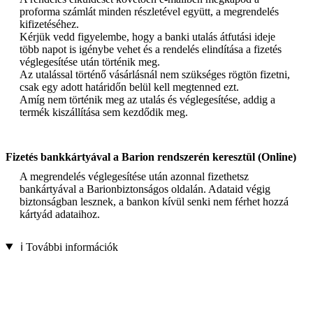
proforma számlát minden részletével együtt, a megrendelés
kifizetéséhez.
Kérjük vedd figyelembe, hogy a banki utalás átfutási ideje
több napot is igénybe vehet és a rendelés elindítása a fizetés
véglegesítése után történik meg.
Az utalással történő vásárlásnál nem szükséges rögtön fizetni,
csak egy adott határidőn belül kell megtenned ezt.
Amíg nem történik meg az utalás és véglegesítése, addig a
termék kiszállítása sem kezdődik meg.
Fizetés bankkártyával a Barion rendszerén keresztül (Online)
A megrendelés véglegesítése után azonnal fizethetsz
bankártyával a Barionbiztonságos oldalán. Adataid végig
biztonságban lesznek, a bankon kívül senki nem férhet hozzá
kártyád adataihoz.
ℹ️ További információk