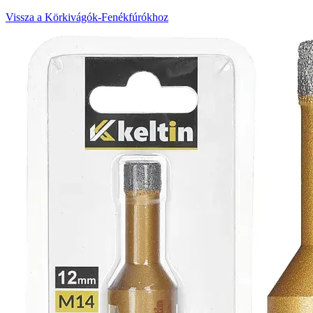
Vissza a Körkivágók-Fenékfúrókhoz