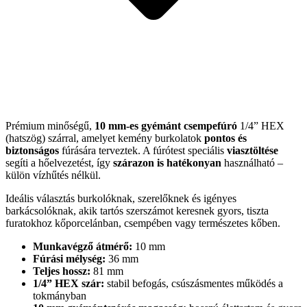
Prémium minőségű,
10 mm-es gyémánt csempefúró
1/4” HEX
(hatszög) szárral, amelyet kemény burkolatok
pontos és
biztonságos
fúrására terveztek. A fúrótest speciális
viasztöltése
segíti a hőelvezetést, így
szárazon is hatékonyan
használható –
külön vízhűtés nélkül.
Ideális választás burkolóknak, szerelőknek és igényes
barkácsolóknak, akik tartós szerszámot keresnek gyors, tiszta
furatokhoz kőporcelánban, csempében vagy természetes kőben.
Munkavégző átmérő:
10 mm
Fúrási mélység:
36 mm
Teljes hossz:
81 mm
1/4” HEX szár:
stabil befogás, csúszásmentes működés a
tokmányban