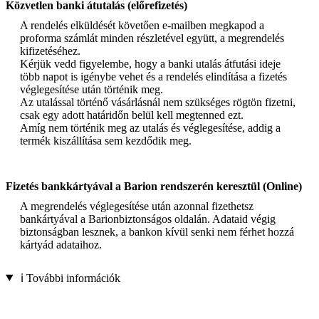
Közvetlen banki átutalás (előrefizetés)
A rendelés elküldését követően e-mailben megkapod a
proforma számlát minden részletével együtt, a megrendelés
kifizetéséhez.
Kérjük vedd figyelembe, hogy a banki utalás átfutási ideje
több napot is igénybe vehet és a rendelés elindítása a fizetés
véglegesítése után történik meg.
Az utalással történő vásárlásnál nem szükséges rögtön fizetni,
csak egy adott határidőn belül kell megtenned ezt.
Amíg nem történik meg az utalás és véglegesítése, addig a
termék kiszállítása sem kezdődik meg.
Fizetés bankkártyával a Barion rendszerén keresztül (Online)
A megrendelés véglegesítése után azonnal fizethetsz
bankártyával a Barionbiztonságos oldalán. Adataid végig
biztonságban lesznek, a bankon kívül senki nem férhet hozzá
kártyád adataihoz.
ℹ️ További információk