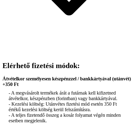
Elérhető fizetési módok:
Átvételkor személyesen készpénzzel / bankkártyával (utánvét)
+350 Ft
- A megvásárolt termékek árát a futárnak kell kifizetned
átvételkor, készpénzben (forintban) vagy bankkártyával.
- Kezelési költség: Utánvétes fizetési mód esetén 350 Ft
értékű kezelési költség kerül felszámításra.
- A teljes fizetendő összeg a kosár folyamat végén minden
esetben megjelenik.