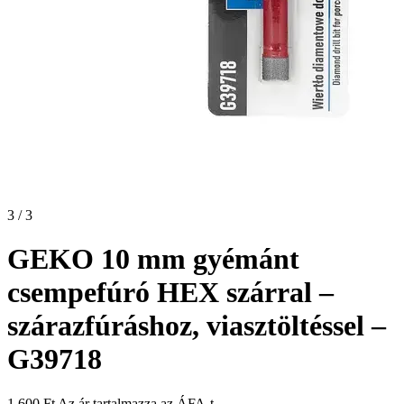
3 / 3
GEKO 10 mm gyémánt
csempefúró HEX szárral –
szárazfúráshoz, viasztöltéssel –
G39718
1 600
Ft
Az ár tartalmazza az ÁFA-t.