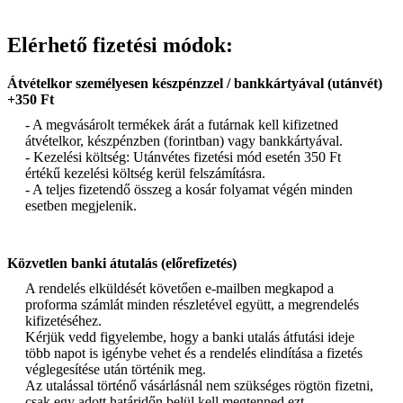
Elérhető fizetési módok:
Átvételkor személyesen készpénzzel / bankkártyával (utánvét)
+350 Ft
- A megvásárolt termékek árát a futárnak kell kifizetned
átvételkor, készpénzben (forintban) vagy bankkártyával.
- Kezelési költség: Utánvétes fizetési mód esetén 350 Ft
értékű kezelési költség kerül felszámításra.
- A teljes fizetendő összeg a kosár folyamat végén minden
esetben megjelenik.
Közvetlen banki átutalás (előrefizetés)
A rendelés elküldését követően e-mailben megkapod a
proforma számlát minden részletével együtt, a megrendelés
kifizetéséhez.
Kérjük vedd figyelembe, hogy a banki utalás átfutási ideje
több napot is igénybe vehet és a rendelés elindítása a fizetés
véglegesítése után történik meg.
Az utalással történő vásárlásnál nem szükséges rögtön fizetni,
csak egy adott határidőn belül kell megtenned ezt.