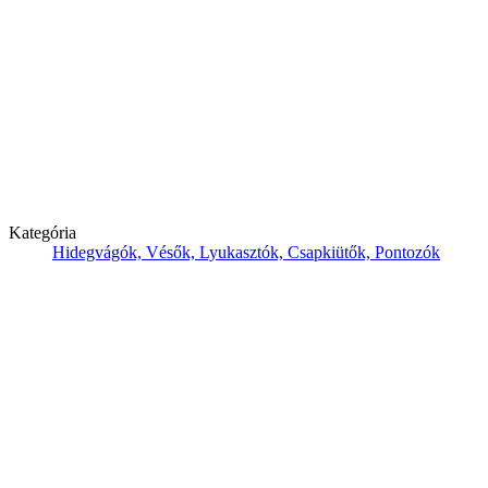
Kategória
Hidegvágók, Vésők, Lyukasztók, Csapkiütők, Pontozók