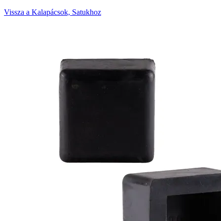
Vissza a Kalapácsok, Satukhoz