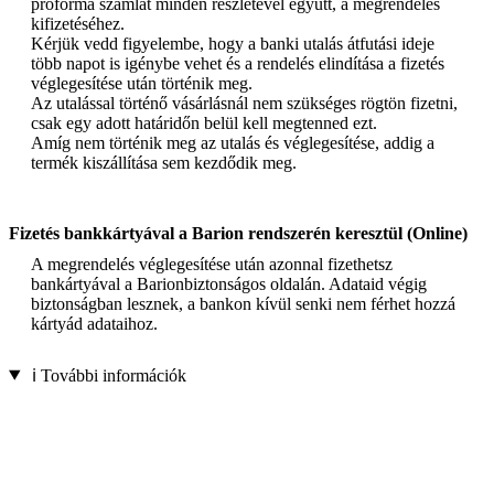
proforma számlát minden részletével együtt, a megrendelés
kifizetéséhez.
Kérjük vedd figyelembe, hogy a banki utalás átfutási ideje
több napot is igénybe vehet és a rendelés elindítása a fizetés
véglegesítése után történik meg.
Az utalással történő vásárlásnál nem szükséges rögtön fizetni,
csak egy adott határidőn belül kell megtenned ezt.
Amíg nem történik meg az utalás és véglegesítése, addig a
termék kiszállítása sem kezdődik meg.
Fizetés bankkártyával a Barion rendszerén keresztül (Online)
A megrendelés véglegesítése után azonnal fizethetsz
bankártyával a Barionbiztonságos oldalán. Adataid végig
biztonságban lesznek, a bankon kívül senki nem férhet hozzá
kártyád adataihoz.
ℹ️ További információk