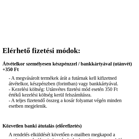
Elérhető fizetési módok:
Átvételkor személyesen készpénzzel / bankkártyával (utánvét)
+350 Ft
- A megvásárolt termékek árát a futárnak kell kifizetned
átvételkor, készpénzben (forintban) vagy bankkártyával.
- Kezelési költség: Utánvétes fizetési mód esetén 350 Ft
értékű kezelési költség kerül felszámításra.
- A teljes fizetendő összeg a kosár folyamat végén minden
esetben megjelenik.
Közvetlen banki átutalás (előrefizetés)
A rendelés elküldését követően e-mailben megkapod a