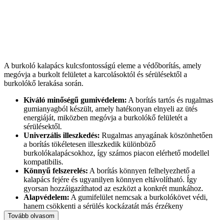
A burkoló kalapács kulcsfontosságú eleme a védőborítás, amely
megóvja a burkolt felületet a karcolásoktól és sérülésektől a
burkolókő lerakása során.
Kiváló minőségű gumivédelem:
A borítás tartós és rugalmas
gumianyagból készült, amely hatékonyan elnyeli az ütés
energiáját, miközben megóvja a burkolókő felületét a
sérülésektől.
Univerzális illeszkedés:
Rugalmas anyagának köszönhetően
a borítás tökéletesen illeszkedik különböző
burkolókalapácsokhoz, így számos piacon elérhető modellel
kompatibilis.
Könnyű felszerelés:
A borítás könnyen felhelyezhető a
kalapács fejére és ugyanilyen könnyen eltávolítható. Így
gyorsan hozzáigazíthatod az eszközt a konkrét munkához.
Alapvédelem:
A gumifelület nemcsak a burkolókövet védi,
hanem csökkenti a sérülés kockázatát más érzékeny
felületeken is, mint például a csempe vagy a kő.
Tovább olvasom