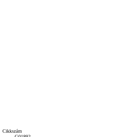
Cikkszám
G01892