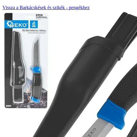
Vissza a Barkácskések és szikék - pengékhez