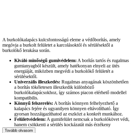
A burkolókalapács kulcsfontosságú eleme a védőborítás, amely
megóvja a burkolt felületet a karcolásoktól és sérülésektől a
burkolókő lerakása során.
Kiváló minőségű gumivédelem:
A borítás tartós és rugalmas
gumianyagból készült, amely hatékonyan elnyeli az ütés
energiáját, miközben megvédi a burkolókő felületét a
sérülésektől.
Univerzális illeszkedés:
Rugalmas anyagának köszönhetően
a borítás tökéletesen illeszkedik különböző
burkolókalapácsokhoz, így számos piacon elérhető modellel
kompatibilis.
Könnyű felszerelés:
A borítás könnyen felhelyezhető a
kalapács fejére és ugyanilyen könnyen eltávolítható. Így
gyorsan hozzáigazíthatod az eszközt a konkrét munkához.
Felületvédelem:
A gumifelület nemcsak a burkolókövet védi,
hanem csökkenti a sérülés kockázatát más érzékeny
felületeken is, mint például a csempék vagy a kő.
Tovább olvasom