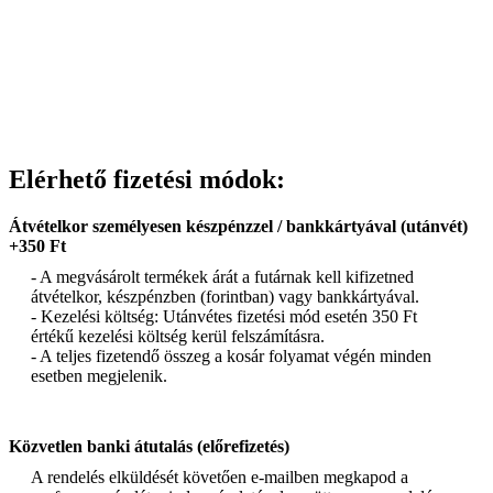
Elérhető fizetési módok:
Átvételkor személyesen készpénzzel / bankkártyával (utánvét)
+350 Ft
- A megvásárolt termékek árát a futárnak kell kifizetned
átvételkor, készpénzben (forintban) vagy bankkártyával.
- Kezelési költség: Utánvétes fizetési mód esetén 350 Ft
értékű kezelési költség kerül felszámításra.
- A teljes fizetendő összeg a kosár folyamat végén minden
esetben megjelenik.
Közvetlen banki átutalás (előrefizetés)
A rendelés elküldését követően e-mailben megkapod a