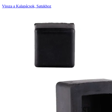
Vissza a Kalapácsok, Satukhoz