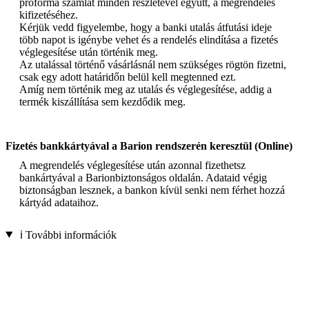
proforma számlát minden részletével együtt, a megrendelés
kifizetéséhez.
Kérjük vedd figyelembe, hogy a banki utalás átfutási ideje
több napot is igénybe vehet és a rendelés elindítása a fizetés
véglegesítése után történik meg.
Az utalással történő vásárlásnál nem szükséges rögtön fizetni,
csak egy adott határidőn belül kell megtenned ezt.
Amíg nem történik meg az utalás és véglegesítése, addig a
termék kiszállítása sem kezdődik meg.
Fizetés bankkártyával a Barion rendszerén keresztül (Online)
A megrendelés véglegesítése után azonnal fizethetsz
bankártyával a Barionbiztonságos oldalán. Adataid végig
biztonságban lesznek, a bankon kívül senki nem férhet hozzá
kártyád adataihoz.
ℹ️ További információk