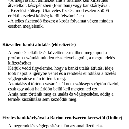
- A megvásárolt termékek árát a futárnak kell kifizetned
Tárgyak/Doboz
20
átvételkor, készpénzben (forintban) vagy bankkártyával.
- Kezelési költség: Utánvétes fizetési mód esetén 350 Ft
értékű kezelési költség kerül felszámításra.
Minősítések
- A teljes fizetendő összeg a kosár folyamat végén minden
esetben megjelenik.
Energia osztály
A++
Tanúsítvány
CE, EMC, ROHS
Közvetlen banki átutalás (előrefizetés)
További információk
A rendelés elküldését követően e-mailben megkapod a
proforma számlát minden részletével együtt, a megrendelés
kifizetéséhez.
Márka
V-TAC
Kérjük vedd figyelembe, hogy a banki utalás átfutási ideje
Garancia
5 év
több napot is igénybe vehet és a rendelés elindítása a fizetés
véglegesítése után történik meg.
Az utalással történő vásárlásnál nem szükséges rögtön fizetni,
csak egy adott határidőn belül kell megtenned ezt.
Amíg nem történik meg az utalás és véglegesítése, addig a
termék kiszállítása sem kezdődik meg.
Fizetés bankkártyával a Barion rendszerén keresztül (Online)
A megrendelés véglegesítése után azonnal fizethetsz