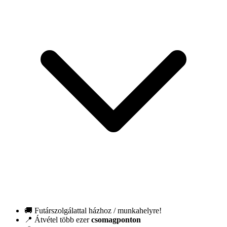
🚚 Futárszolgálattal házhoz / munkahelyre!
📍 Átvétel több ezer
csomagponton