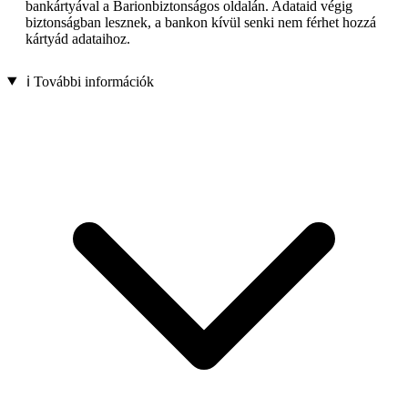
bankártyával a Barionbiztonságos oldalán. Adataid végig
biztonságban lesznek, a bankon kívül senki nem férhet hozzá
kártyád adataihoz.
ℹ️ További információk