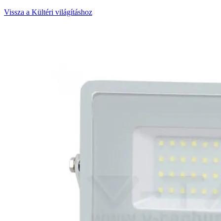
Vissza a Kültéri világításhoz