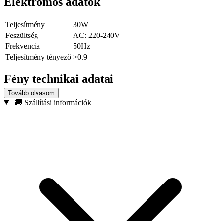
Elektromos adatok
Teljesítmény
30W
Feszültség
AC: 220-240V
Frekvencia
50Hz
Teljesítmény tényező
>0.9
Fény technikai adatai
Tovább olvasom
Fény színe
Hideg fehér
🚚 Szállítási információk
Szín hőfok
6400K
Fényerő
2400 lm
Szín Visszaadási Index CRI
>80
Sugárzási szög
100 °
Lámpatest részletei
Szín
Fehér
Képességek