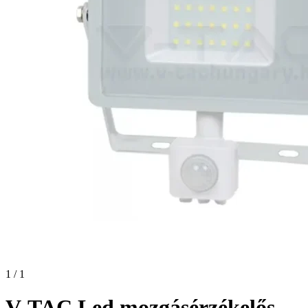
1 / 1
V-TAC Led mozgásérzékelős