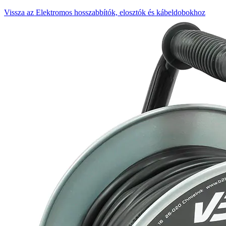
Vissza az Elektromos hosszabbítók, elosztók és kábeldobokhoz