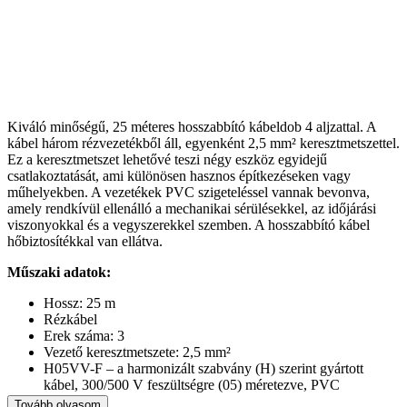
Kiváló minőségű, 25 méteres hosszabbító kábeldob 4 aljzattal. A
kábel három rézvezetékből áll, egyenként 2,5 mm² keresztmetszettel.
Ez a keresztmetszet lehetővé teszi négy eszköz egyidejű
csatlakoztatását, ami különösen hasznos építkezéseken vagy
műhelyekben. A vezetékek PVC szigeteléssel vannak bevonva,
amely rendkívül ellenálló a mechanikai sérülésekkel, az időjárási
viszonyokkal és a vegyszerekkel szemben. A hosszabbító kábel
hőbiztosítékkal van ellátva.
Műszaki adatok:
Hossz: 25 m
Rézkábel
Erek száma: 3
Vezető keresztmetszete: 2,5 mm²
H05VV-F – a harmonizált szabvány (H) szerint gyártott
kábel, 300/500 V feszültségre (05) méretezve, PVC
szigeteléssel (V) és PVC köpennyel (V), rugalmas, több eres
Tovább olvasom