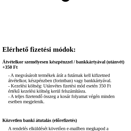
Elérhető fizetési módok:
Átvételkor személyesen készpénzzel / bankkártyával (utánvét)
+350 Ft
- A megvásárolt termékek árát a futárnak kell kifizetned
átvételkor, készpénzben (forintban) vagy bankkártyával.
- Kezelési költség: Utánvétes fizetési mód esetén 350 Ft
értékű kezelési költség kerül felszámításra.
- A teljes fizetendő összeg a kosár folyamat végén minden
esetben megjelenik.
Közvetlen banki átutalás (előrefizetés)
A rendelés elküldését követően e-mailben megkapod a