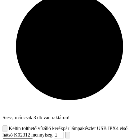
Siess, már csak 3 db van raktáron!
Keltin tölthető vízálló kerékpár lámpakészlet USB IPX4 első-
hátsó K02312 mennyiség