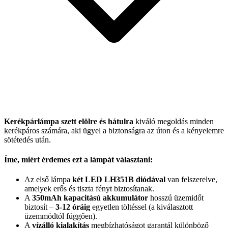
Kerékpárlámpa szett elölre és hátulra
kiváló megoldás minden
kerékpáros számára, aki ügyel a biztonságra az úton és a kényelemre
sötétedés után.
Íme, miért érdemes ezt a lámpát választani:
Az első lámpa
két LED LH351B diódával
van felszerelve,
amelyek erős és tiszta fényt biztosítanak.
A
350mAh kapacitású akkumulátor
hosszú üzemidőt
biztosít –
3-12 óráig
egyetlen töltéssel (a kiválasztott
üzemmódtól függően).
A
vízálló kialakítás
megbízhatóságot garantál különböző