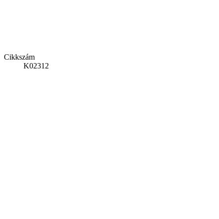
Cikkszám
K02312