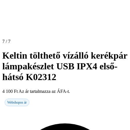
7 / 7
Keltin tölthető vízálló kerékpár
lámpakészlet USB IPX4 első-
hátsó K02312
4 100
Ft
Az ár tartalmazza az ÁFA-t.
Webshopos ár