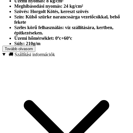
Üzemi nyomás: 8 kg/cm²
Meghibásodási nyomás: 24 kg/cm²
Szövés: Horgolt Kötés, kereszt szövés
Szín: Külső szürke narancssárga vezetőcsíkkal, belső
fekete
Széles körű felhasználás: víz szállítására, kertben,
építkezéseken.
Üzemi hőmérséklet: 0ºc+60ºc
Súly: 210g/m
Tovább olvasom
A fotó csak illusztráció!
🚚 Szállítási információk