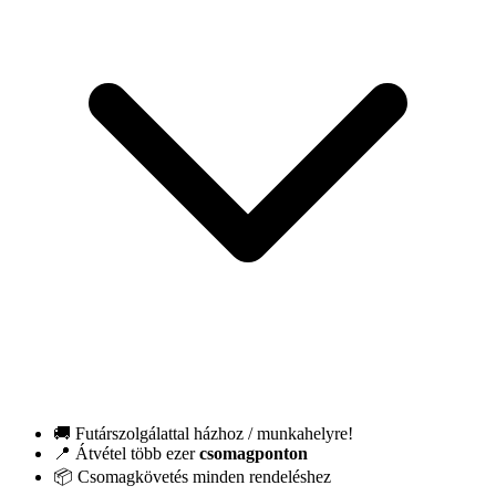
🚚 Futárszolgálattal házhoz / munkahelyre!
📍 Átvétel több ezer
csomagponton
📦 Csomagkövetés minden rendeléshez