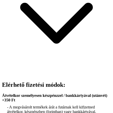
Elérhető fizetési módok:
Átvételkor személyesen készpénzzel / bankkártyával (utánvét)
+350 Ft
- A megvásárolt termékek árát a futárnak kell kifizetned
átvételkor, készpénzben (forintban) vagy bankkártyával.