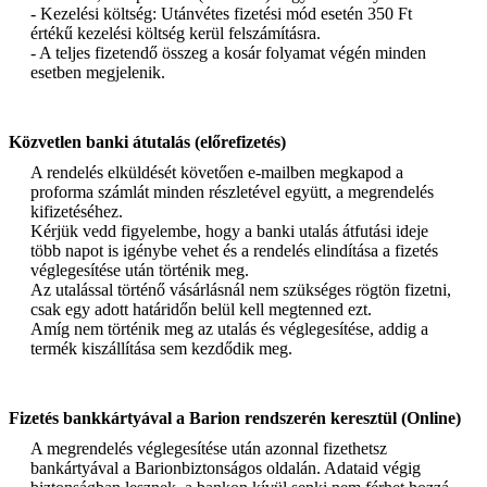
- Kezelési költség: Utánvétes fizetési mód esetén 350 Ft
értékű kezelési költség kerül felszámításra.
- A teljes fizetendő összeg a kosár folyamat végén minden
esetben megjelenik.
Közvetlen banki átutalás (előrefizetés)
A rendelés elküldését követően e-mailben megkapod a
proforma számlát minden részletével együtt, a megrendelés
kifizetéséhez.
Kérjük vedd figyelembe, hogy a banki utalás átfutási ideje
több napot is igénybe vehet és a rendelés elindítása a fizetés
véglegesítése után történik meg.
Az utalással történő vásárlásnál nem szükséges rögtön fizetni,
csak egy adott határidőn belül kell megtenned ezt.
Amíg nem történik meg az utalás és véglegesítése, addig a
termék kiszállítása sem kezdődik meg.
Fizetés bankkártyával a Barion rendszerén keresztül (Online)
A megrendelés véglegesítése után azonnal fizethetsz
bankártyával a Barionbiztonságos oldalán. Adataid végig