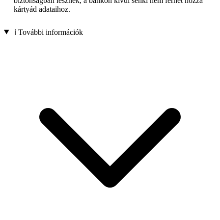
biztonságban lesznek, a bankon kívül senki nem férhet hozzá
kártyád adataihoz.
ℹ️ További információk