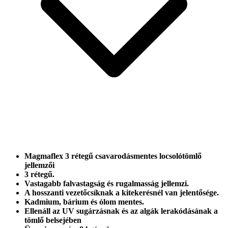
Magmaflex 3 rétegű csavarodásmentes locsolótömlő
jellemzői
3 rétegű.
Vastagabb falvastagság és rugalmasság jellemzi.
A hosszanti vezetőcsíknak a kitekerésnél van jelentősége.
Kadmium, bárium és ólom mentes.
Ellenáll az UV sugárzásnak és az algák lerakódásának a
tömlő belsejében