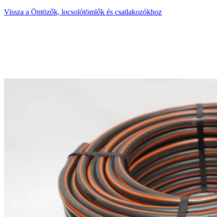
Vissza a Öntözők, locsolótömlők és csatlakozókhoz