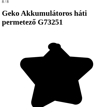
8 / 8
Geko Akkumulátoros háti
permetező G73251