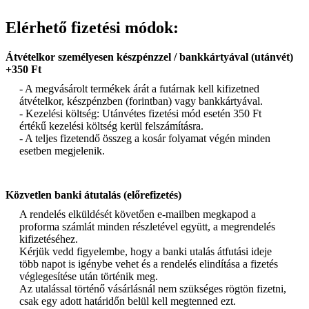
Elérhető fizetési módok:
Átvételkor személyesen készpénzzel / bankkártyával (utánvét)
+350 Ft
- A megvásárolt termékek árát a futárnak kell kifizetned
átvételkor, készpénzben (forintban) vagy bankkártyával.
- Kezelési költség: Utánvétes fizetési mód esetén 350 Ft
értékű kezelési költség kerül felszámításra.
- A teljes fizetendő összeg a kosár folyamat végén minden
esetben megjelenik.
Közvetlen banki átutalás (előrefizetés)
A rendelés elküldését követően e-mailben megkapod a
proforma számlát minden részletével együtt, a megrendelés
kifizetéséhez.
Kérjük vedd figyelembe, hogy a banki utalás átfutási ideje
több napot is igénybe vehet és a rendelés elindítása a fizetés
véglegesítése után történik meg.
Az utalással történő vásárlásnál nem szükséges rögtön fizetni,
csak egy adott határidőn belül kell megtenned ezt.