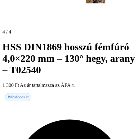
4 / 4
HSS DIN1869 hosszú fémfúró
4,0×220 mm – 130° hegy, arany
– T02540
1 300
Ft
Az ár tartalmazza az ÁFA-t.
Webshopos ár