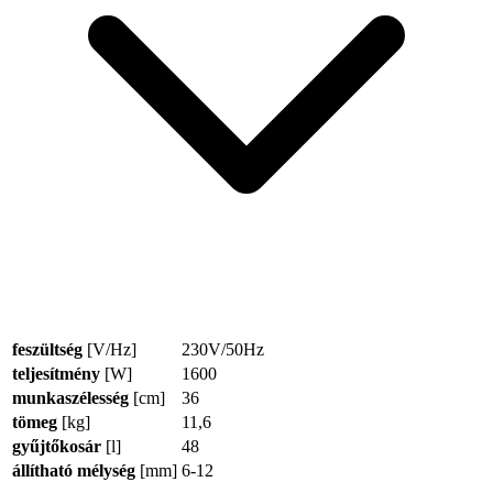
feszültség
[V/Hz]
230V/50Hz
teljesítmény
[W]
1600
munkaszélesség
[cm]
36
tömeg
[kg]
11,6
gyűjtőkosár
[l]
48
állítható mélység
[mm]
6-12