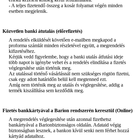
- A teljes fizetendő összeg a kosár folyamat végén minden
esetben megjelenik.
Közvetlen banki átutalás (előrefizetés)
A rendelés elküldését követően e-mailben megkapod a
proforma számlát minden részletével együtt, a megrendelés
kifizetéséhez.
Kérjük vedd figyelembe, hogy a banki utalás átfutási ideje
több napot is igénybe vehet és a rendelés elindítása a fizetés
véglegesítése után történik meg.
Az utalással történő vásárlásnál nem szükséges rögtön fizetni,
csak egy adott határidőn belül kell megtenned ezt.
Amíg nem történik meg az utalás és véglegesítése, addig a
termék kiszállítása sem kezdődik meg.
Fizetés bankkártyával a Barion rendszerén keresztül (Online)
A megrendelés véglegesítése után azonnal fizethetsz
bankártyával a Barionbiztonságos oldalán. Adataid végig
biztonságban lesznek, a bankon kívül senki nem férhet hozzá
kártyád adataihoz.