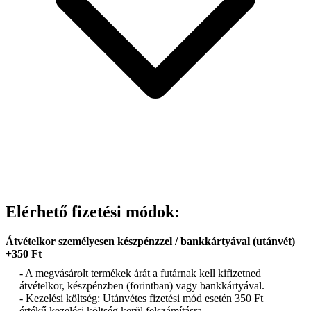
Elérhető fizetési módok:
Átvételkor személyesen készpénzzel / bankkártyával (utánvét)
+350 Ft
- A megvásárolt termékek árát a futárnak kell kifizetned
átvételkor, készpénzben (forintban) vagy bankkártyával.
- Kezelési költség: Utánvétes fizetési mód esetén 350 Ft
értékű kezelési költség kerül felszámításra.