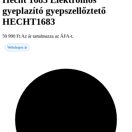
gyeplazító gyepszellőztető
HECHT1683
59 990
Ft
Az ár tartalmazza az ÁFA-t.
Webshopos ár