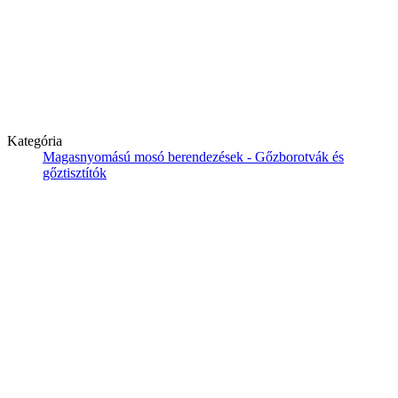
Kategória
Magasnyomású mosó berendezések - Gőzborotvák és
gőztisztítók