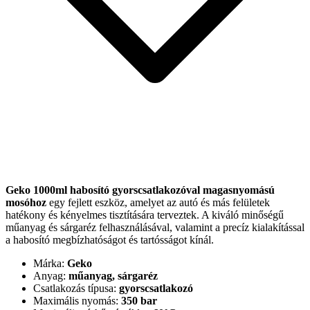
Geko 1000ml habosító gyorscsatlakozóval magasnyomású
mosóhoz
egy fejlett eszköz, amelyet az autó és más felületek
hatékony és kényelmes tisztítására terveztek. A kiváló minőségű
műanyag és sárgaréz felhasználásával, valamint a precíz kialakítással
a habosító megbízhatóságot és tartósságot kínál.
Márka:
Geko
Anyag:
műanyag, sárgaréz
Csatlakozás típusa:
gyorscsatlakozó
Maximális nyomás:
350 bar