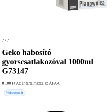
7 / 7
Geko habosító
gyorscsatlakozóval 1000ml
G73147
8 100
Ft
Az ár tartalmazza az ÁFA-t.
Webshopos ár