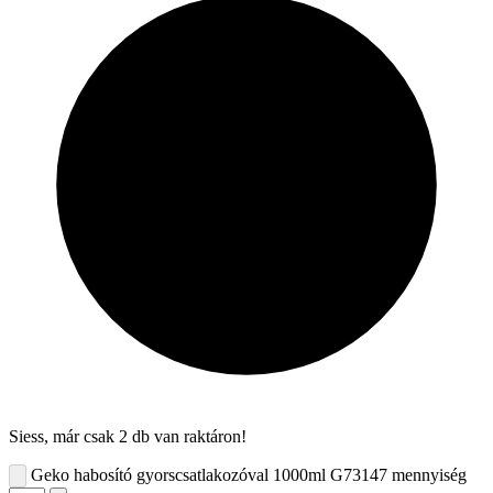
Siess, már csak 2 db van raktáron!
Geko habosító gyorscsatlakozóval 1000ml G73147 mennyiség