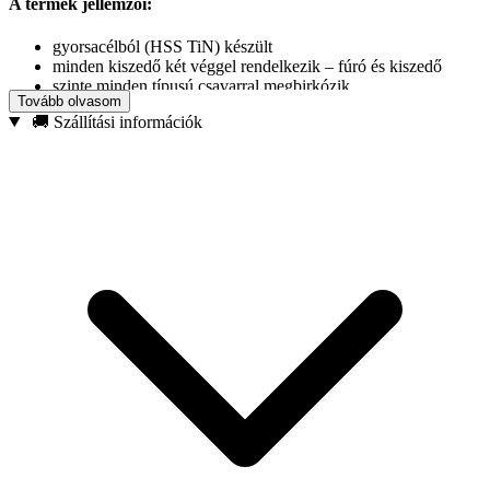
A termék jellemzői:
gyorsacélból (HSS TiN) készült
minden kiszedő két véggel rendelkezik – fúró és kiszedő
szinte minden típusú csavarral megbirkózik
Tovább olvasom
a készlet 6 kiszedőt tartalmaz
🚚 Szállítási információk
Műszaki adatok:
Anyag:
HSS TiN acél
Méretek:
Kiszedő #1:
2 – 3 mm
Kiszedő #1:
3 – 5 mm
Kiszedő #2:
4 – 8 mm
Kiszedő #2:
4 – 8 mm
Kiszedő #3:
5 – 10 mm
Kiszedő #4:
6 – 12 mm