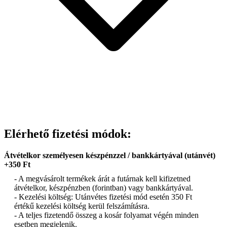
Elérhető fizetési módok:
Átvételkor személyesen készpénzzel / bankkártyával (utánvét)
+350 Ft
- A megvásárolt termékek árát a futárnak kell kifizetned
átvételkor, készpénzben (forintban) vagy bankkártyával.
- Kezelési költség: Utánvétes fizetési mód esetén 350 Ft
értékű kezelési költség kerül felszámításra.
- A teljes fizetendő összeg a kosár folyamat végén minden
esetben megjelenik.