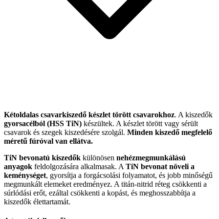
Kétoldalas csavarkiszedő készlet törött csavarokhoz
. A kiszedők
gyorsacélból (HSS TiN)
készültek. A készlet törött vagy sérült
csavarok és szegek kiszedésére szolgál.
Minden kiszedő megfelelő
méretű fúróval van ellátva.
TiN bevonatú kiszedők
különösen
nehézmegmunkálású
anyagok
feldolgozására alkalmasak. A
TiN bevonat növeli a
keménységet
, gyorsítja a forgácsolási folyamatot, és jobb minőségű
megmunkált elemeket eredményez. A titán-nitrid réteg csökkenti a
súrlódási erőt, ezáltal csökkenti a kopást, és meghosszabbítja a
kiszedők élettartamát.