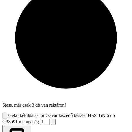
Siess, már csak 3 db van raktáron!
Geko kétoldalas törtcsavar kiszedő készlet HSS-TiN 6 db
G38591 mennyiség