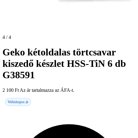
4 / 4
Geko kétoldalas törtcsavar
kiszedő készlet HSS-TiN 6 db
G38591
2 100
Ft
Az ár tartalmazza az ÁFA-t.
Webshopos ár