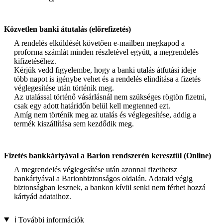
Közvetlen banki átutalás (előrefizetés)
A rendelés elküldését követően e-mailben megkapod a
proforma számlát minden részletével együtt, a megrendelés
kifizetéséhez.
Kérjük vedd figyelembe, hogy a banki utalás átfutási ideje
több napot is igénybe vehet és a rendelés elindítása a fizetés
véglegesítése után történik meg.
Az utalással történő vásárlásnál nem szükséges rögtön fizetni,
csak egy adott határidőn belül kell megtenned ezt.
Amíg nem történik meg az utalás és véglegesítése, addig a
termék kiszállítása sem kezdődik meg.
Fizetés bankkártyával a Barion rendszerén keresztül (Online)
A megrendelés véglegesítése után azonnal fizethetsz
bankártyával a Barionbiztonságos oldalán. Adataid végig
biztonságban lesznek, a bankon kívül senki nem férhet hozzá
kártyád adataihoz.
ℹ️ További információk