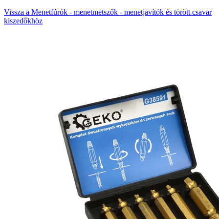
Vissza a Menetfúrók - menetmetszők - menetjavítók és törött csavar
kiszedőkhöz