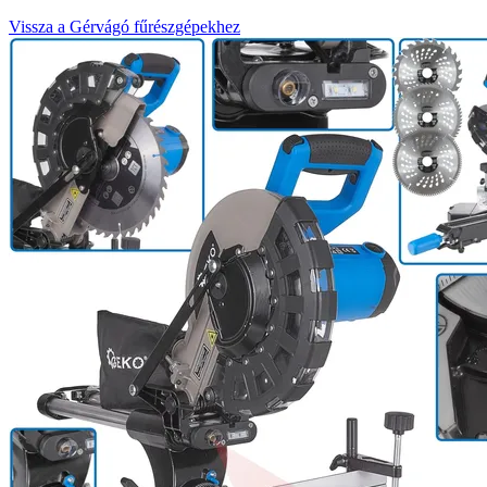
Vissza a Gérvágó fűrészgépekhez