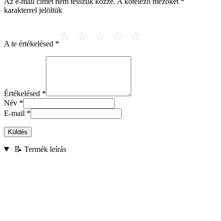
Az e-mail címet nem tesszük közzé.
A kötelező mezőket
*
karakterrel jelöltük
A te értékelésed
*
Értékelésed
*
Név
*
E-mail
*
Küldés
📝 Termék leírás