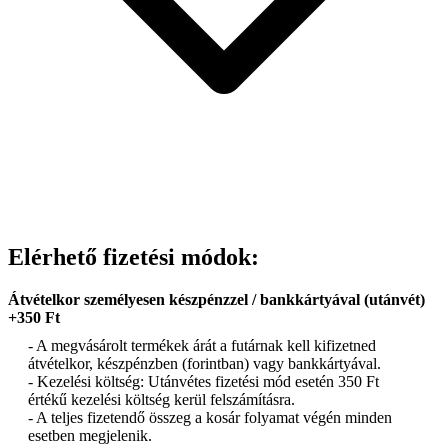
Elérhető fizetési módok:
Átvételkor személyesen készpénzzel / bankkártyával (utánvét)
+350 Ft
- A megvásárolt termékek árát a futárnak kell kifizetned
átvételkor, készpénzben (forintban) vagy bankkártyával.
- Kezelési költség: Utánvétes fizetési mód esetén 350 Ft
értékű kezelési költség kerül felszámításra.
- A teljes fizetendő összeg a kosár folyamat végén minden
esetben megjelenik.