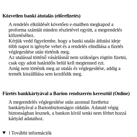
Közvetlen banki átutalás (előrefizetés)
A rendelés elküldését követően e-mailben megkapod a
proforma számlát minden részletével együtt, a megrendelés
kifizetéséhez.
Kérjük vedd figyelembe, hogy a banki utalás átfutási ideje
több napot is igénybe vehet és a rendelés elindítása a fizetés
véglegesítése után történik meg.
Az utalással történő vásárlásnál nem szükséges rögtön fizetni,
csak egy adott határidőn belül kell megtenned ezt.
Amíg nem történik meg az utalás és véglegesítése, addig a
termék kiszállítása sem kezdődik meg.
Fizetés bankkártyával a Barion rendszerén keresztül (Online)
A megrendelés véglegesítése után azonnal fizethetsz
bankártyával a Barionbiztonságos oldalán. Adataid végig
biztonságban lesznek, a bankon kívül senki nem férhet hozzá
kártyád adataihoz.
ℹ️ További információk