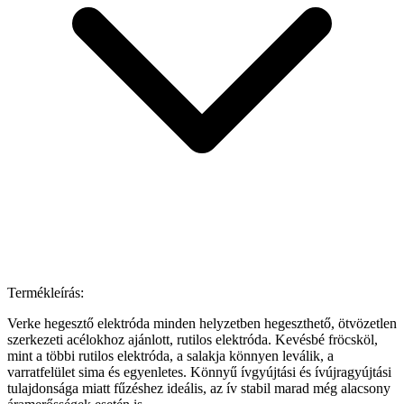
Termékleírás:
Verke hegesztő elektróda minden helyzetben hegeszthető, ötvözetlen
szerkezeti acélokhoz ajánlott, rutilos elektróda. Kevésbé fröcsköl,
mint a többi rutilos elektróda, a salakja könnyen leválik, a
varratfelület sima és egyenletes. Könnyű ívgyújtási és ívújragyújtási
tulajdonsága miatt fűzéshez ideális, az ív stabil marad még alacsony