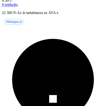
4.50/5
9
értékelés
22 300
Ft
Az ár tartalmazza az ÁFA-t.
Webshopos ár