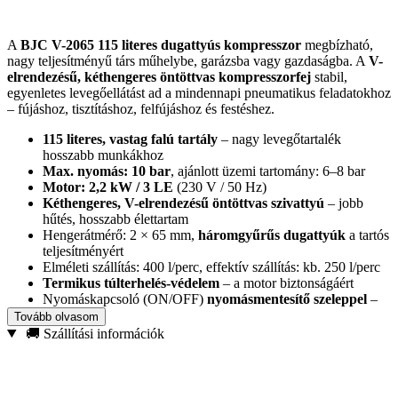
A
BJC V-2065 115 literes dugattyús kompresszor
megbízható,
nagy teljesítményű társ műhelybe, garázsba vagy gazdaságba. A
V-
elrendezésű, kéthengeres öntöttvas kompresszorfej
stabil,
egyenletes levegőellátást ad a mindennapi pneumatikus feladatokhoz
– fújáshoz, tisztításhoz, felfújáshoz és festéshez.
115 literes, vastag falú tartály
– nagy levegőtartalék
hosszabb munkákhoz
Max. nyomás: 10 bar
, ajánlott üzemi tartomány: 6–8 bar
Motor: 2,2 kW / 3 LE
(230 V / 50 Hz)
Kéthengeres, V-elrendezésű öntöttvas szivattyú
– jobb
hűtés, hosszabb élettartam
Hengerátmérő: 2 × 65 mm,
háromgyűrűs dugattyúk
a tartós
teljesítményért
Elméleti szállítás: 400 l/perc, effektív szállítás: kb. 250 l/perc
Termikus túlterhelés-védelem
– a motor biztonságáért
Nyomáskapcsoló (ON/OFF)
nyomásmentesítő szeleppel
–
könnyebb újraindítás
Tovább olvasom
2 db EURO gyorscsatlakozó
– gyors szerszámcsere
🚚 Szállítási információk
Nagy, jól leolvasható
Ø 60 mm manométer
EN ISO 4126 szabvány szerinti
biztonsági szelep
Közvetlen 1/2″ tartálykimenet
– nagy, azonnali levegőáram
(pl. nagy ütvecsavarokhoz, teherautó gumikhoz)