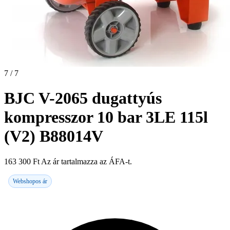
7 / 7
BJC V-2065 dugattyús
kompresszor 10 bar 3LE 115l
(V2) B88014V
163 300
Ft
Az ár tartalmazza az ÁFA-t.
Webshopos ár