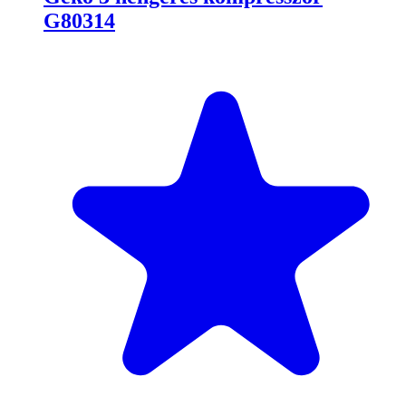
G80314