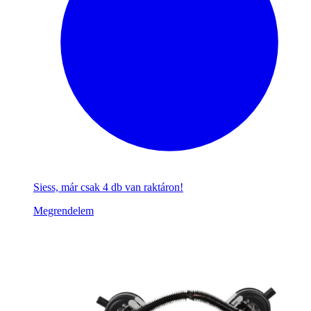
Siess, már csak 4 db van raktáron!
Megrendelem