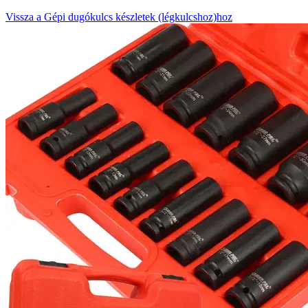
Vissza a Gépi dugókulcs készletek (légkulcshoz)hoz