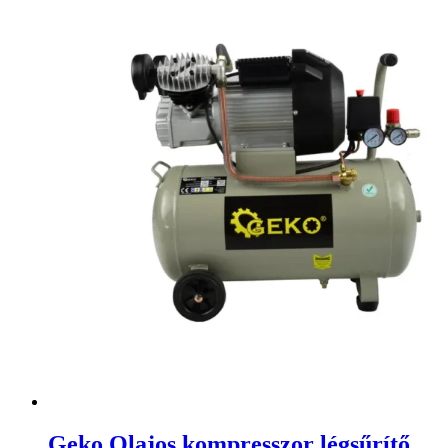
Geko Olajos kompresszor légsűrítő