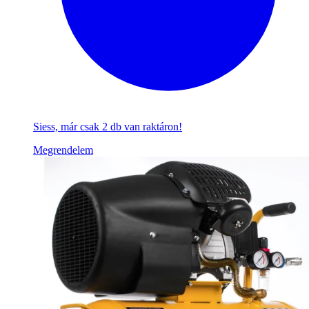
Siess, már csak 2 db van raktáron!
Megrendelem