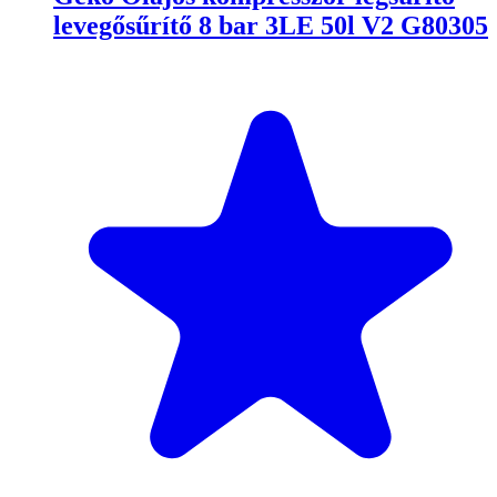
levegősűrítő 8 bar 3LE 50l V2 G80305