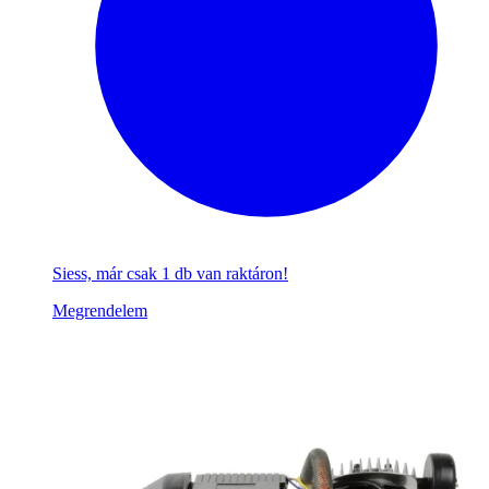
Siess, már csak 1 db van raktáron!
Megrendelem