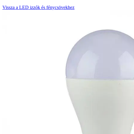
Vissza a LED izzók és fénycsövekhez