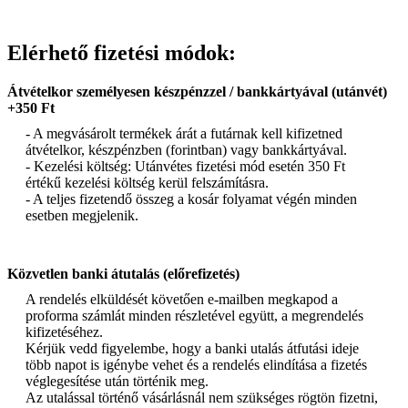
Elérhető fizetési módok:
Átvételkor személyesen készpénzzel / bankkártyával (utánvét)
+350 Ft
- A megvásárolt termékek árát a futárnak kell kifizetned
átvételkor, készpénzben (forintban) vagy bankkártyával.
- Kezelési költség: Utánvétes fizetési mód esetén 350 Ft
értékű kezelési költség kerül felszámításra.
- A teljes fizetendő összeg a kosár folyamat végén minden
esetben megjelenik.
Közvetlen banki átutalás (előrefizetés)
A rendelés elküldését követően e-mailben megkapod a
proforma számlát minden részletével együtt, a megrendelés
kifizetéséhez.
Kérjük vedd figyelembe, hogy a banki utalás átfutási ideje
több napot is igénybe vehet és a rendelés elindítása a fizetés
véglegesítése után történik meg.
Az utalással történő vásárlásnál nem szükséges rögtön fizetni,