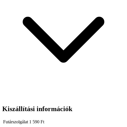
Méret: Ø65 x 135 mm
Termék cikkszám ( SKU ): 23212
Termék típus: VT-21015
EAN kód: 3800157627733
Termék / doboz: 1 db
Súly / doboz: 88 g
Gyártó: V-TAC
Kiszállítási információk
Futárszolgálat
1 590
Ft