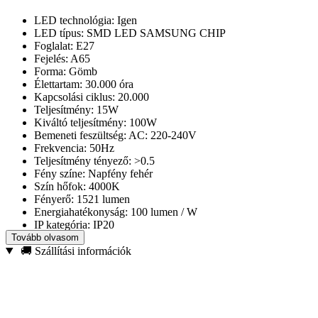
LED technológia
: Igen
LED típus: SMD LED SAMSUNG CHIP
Foglalat: E27
Fejelés: A65
Forma: Gömb
Élettartam: 30.000 óra
Kapcsolási ciklus: 20.000
Teljesítmény: 15W
Kiváltó teljesítmény: 100W
Bemeneti feszültség: AC: 220-240V
Frekvencia: 50Hz
Teljesítmény tényező: >0.5
Fény színe: Napfény fehér
Szín hőfok: 4000K
Fényerő: 1521 lumen
Energiahatékonyság: 100 lumen / W
IP kategória: IP20
Szín visszaadási index ( CRI ): >80
Tovább olvasom
Sugárzási szög: 200°
🚚 Szállítási információk
Anyag: Termoplasztik
Fényerőszabályozható: Nem
Mozgásérzékelő: Nem
Indulási idő: Azonnal felkapcsol
Üzemi körülmények: ( -20 + 45° )