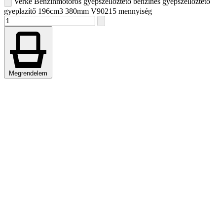
Verke Benzinmotoros gyepszellőztető benzines gyepszellőztető
gyeplazítő 196cm3 380mm V90215 mennyiség
Megrendelem