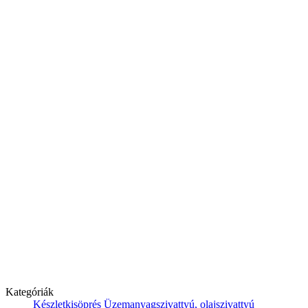
Kategóriák
Készletkisöprés
Üzemanyagszivattyú, olajszivattyú