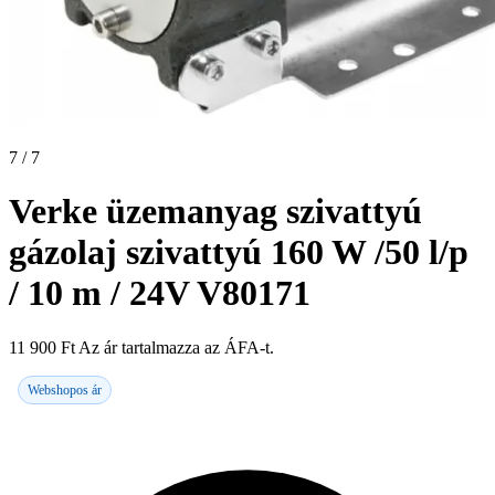
7 / 7
Verke üzemanyag szivattyú
gázolaj szivattyú 160 W /50 l/p
/ 10 m / 24V V80171
11 900
Ft
Az ár tartalmazza az ÁFA-t.
Webshopos ár