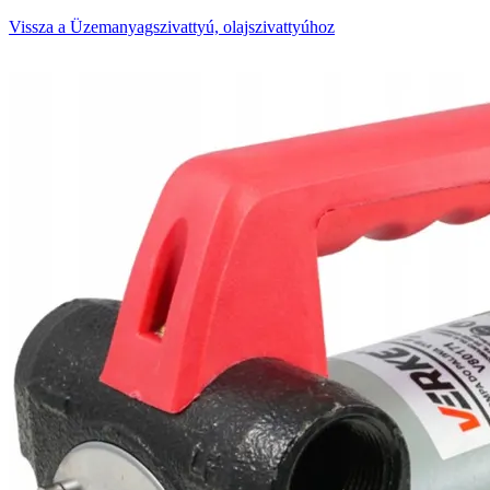
Vissza a Üzemanyagszivattyú, olajszivattyúhoz