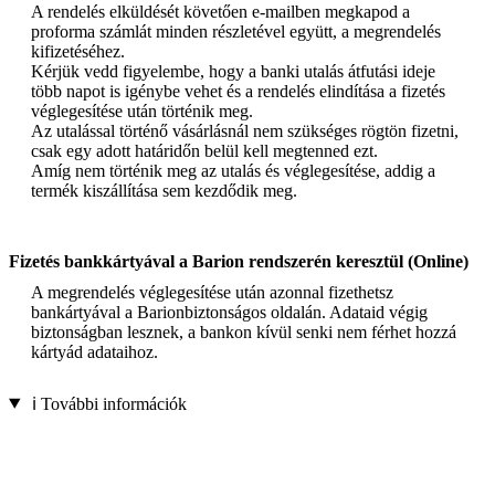
A rendelés elküldését követően e-mailben megkapod a
proforma számlát minden részletével együtt, a megrendelés
kifizetéséhez.
Kérjük vedd figyelembe, hogy a banki utalás átfutási ideje
több napot is igénybe vehet és a rendelés elindítása a fizetés
véglegesítése után történik meg.
Az utalással történő vásárlásnál nem szükséges rögtön fizetni,
csak egy adott határidőn belül kell megtenned ezt.
Amíg nem történik meg az utalás és véglegesítése, addig a
termék kiszállítása sem kezdődik meg.
Fizetés bankkártyával a Barion rendszerén keresztül (Online)
A megrendelés véglegesítése után azonnal fizethetsz
bankártyával a Barionbiztonságos oldalán. Adataid végig
biztonságban lesznek, a bankon kívül senki nem férhet hozzá
kártyád adataihoz.
ℹ️ További információk