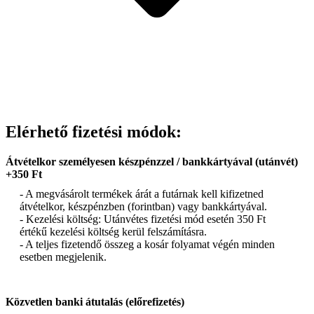
Elérhető fizetési módok:
Átvételkor személyesen készpénzzel / bankkártyával (utánvét)
+350 Ft
- A megvásárolt termékek árát a futárnak kell kifizetned
átvételkor, készpénzben (forintban) vagy bankkártyával.
- Kezelési költség: Utánvétes fizetési mód esetén 350 Ft
értékű kezelési költség kerül felszámításra.
- A teljes fizetendő összeg a kosár folyamat végén minden
esetben megjelenik.
Közvetlen banki átutalás (előrefizetés)