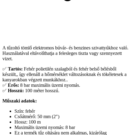
A tűzoltó tömlő elektromos búvár- és benzines szivattyúkhoz való.
Használatával eltávolíthatja a felesleges tiszta vagy szennyezett
vizet.
✅
Tartós:
Fehér polietilén szalagból és fehér belső bélésből
készült,, így ellenáll a hőmérséklet változásoknak és tökéletesek a
kanyarokban végzett munkákhoz..
✅
Erős:
8 bar maximális üzemi nyomás.
✅
Hosszú:
100 méter hosszú.
Műszaki adatok:
Szín: fehér
Csőátmérő: 50 mm (2″)
Hossz: 100 m
Maximális üzemi nyomás: 8 bar
Ez a termék tűz oltására nem alkalmas, kizárólag