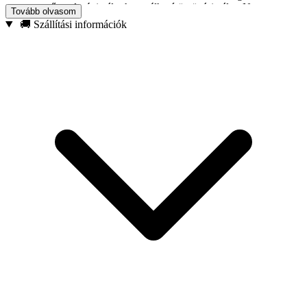
mezőgazdasági célra használható öntözési célra. Nem
Tovább olvasom
összekeverendő a hivatalosan műbizonylattal rendelkező
🚚 Szállítási információk
katasztófavédelem által használt tömlővel, ez pl. a súlyában is
megmutatkozik ahhoz képest, mert ez fajlagosan könnyebb.