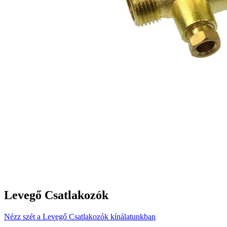
Levegő Csatlakozók
Nézz szét a Levegő Csatlakozók kínálatunkban