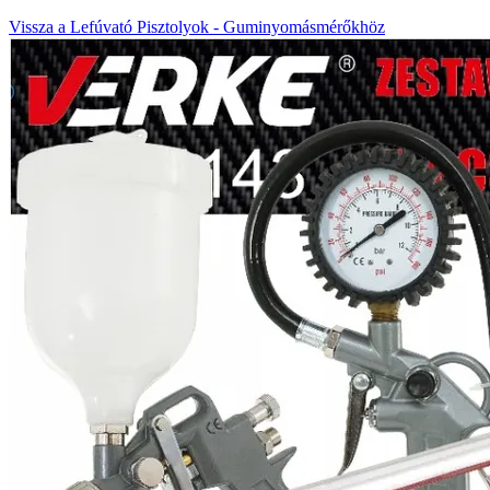
Vissza a Lefúvató Pisztolyok - Guminyomásmérőkhöz