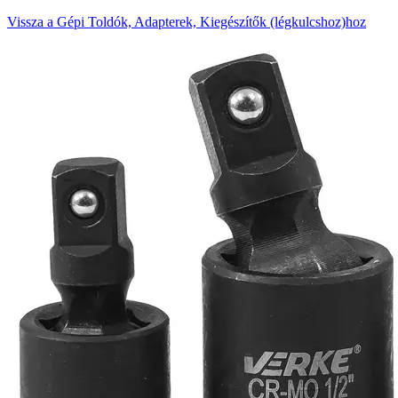
Vissza a Gépi Toldók, Adapterek, Kiegészítők (légkulcshoz)hoz