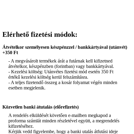
Elérhető fizetési módok:
Átvételkor személyesen készpénzzel / bankkártyával (utánvét)
+350 Ft
- A megvásárolt termékek árát a futárnak kell kifizetned
átvételkor, készpénzben (forintban) vagy bankkártyával.
- Kezelési költség: Utánvétes fizetési mód esetén 350 Ft
értékű kezelési költség kerül felszámításra.
- A teljes fizetendő összeg a kosár folyamat végén minden
esetben megjelenik.
Közvetlen banki átutalás (előrefizetés)
A rendelés elküldését követően e-mailben megkapod a
proforma számlát minden részletével együtt, a megrendelés
kifizetéséhez.
Kérjük vedd figyelembe, hogy a banki utalás átfutási ideje