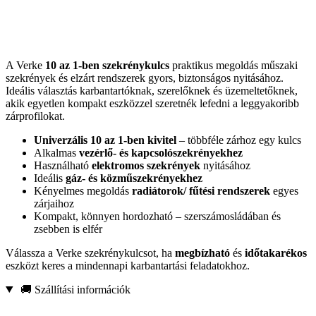
A Verke
10 az 1-ben szekrénykulcs
praktikus megoldás műszaki
szekrények és elzárt rendszerek gyors, biztonságos nyitásához.
Ideális választás karbantartóknak, szerelőknek és üzemeltetőknek,
akik egyetlen kompakt eszközzel szeretnék lefedni a leggyakoribb
zárprofilokat.
Univerzális 10 az 1-ben kivitel
– többféle zárhoz egy kulcs
Alkalmas
vezérlő- és kapcsolószekrényekhez
Használható
elektromos szekrények
nyitásához
Ideális
gáz- és közműszekrényekhez
Kényelmes megoldás
radiátorok/ fűtési rendszerek
egyes
zárjaihoz
Kompakt, könnyen hordozható – szerszámosládában és
zsebben is elfér
Válassza a Verke szekrénykulcsot, ha
megbízható
és
időtakarékos
eszközt keres a mindennapi karbantartási feladatokhoz.
🚚 Szállítási információk