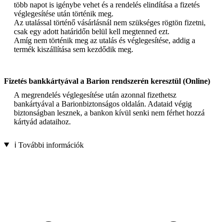
több napot is igénybe vehet és a rendelés elindítása a fizetés
véglegesítése után történik meg.
Az utalással történő vásárlásnál nem szükséges rögtön fizetni,
csak egy adott határidőn belül kell megtenned ezt.
Amíg nem történik meg az utalás és véglegesítése, addig a
termék kiszállítása sem kezdődik meg.
Fizetés bankkártyával a Barion rendszerén keresztül (Online)
A megrendelés véglegesítése után azonnal fizethetsz
bankártyával a Barionbiztonságos oldalán. Adataid végig
biztonságban lesznek, a bankon kívül senki nem férhet hozzá
kártyád adataihoz.
ℹ️ További információk