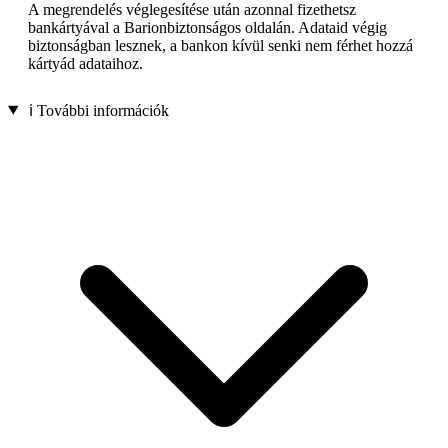
A megrendelés véglegesítése után azonnal fizethetsz
bankártyával a Barionbiztonságos oldalán. Adataid végig
biztonságban lesznek, a bankon kívül senki nem férhet hozzá
kártyád adataihoz.
ℹ️ További információk