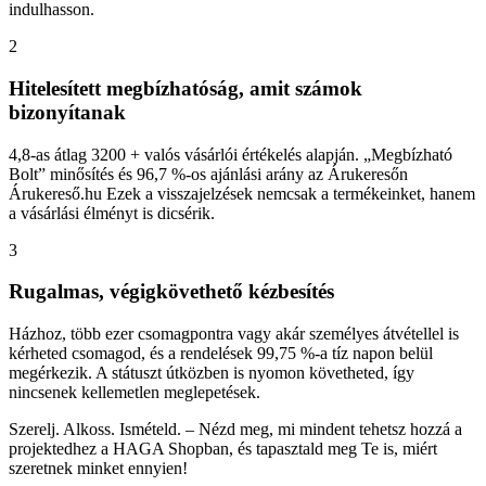
indulhasson.
2
Hitelesített megbízhatóság, amit számok
bizonyítanak
4,8-as átlag 3200 + valós vásárlói értékelés alapján. „Megbízható
Bolt” minősítés és 96,7 %-os ajánlási arány az Árukeresőn
Árukereső.hu Ezek a visszajelzések nemcsak a termékeinket, hanem
a vásárlási élményt is dicsérik.
3
Rugalmas, végigkövethető kézbesítés
Házhoz, több ezer csomagpontra vagy akár személyes átvétellel is
kérheted csomagod, és a rendelések 99,75 %-a tíz napon belül
megérkezik. A státuszt útközben is nyomon követheted, így
nincsenek kellemetlen meglepetések.
Szerelj. Alkoss. Ismételd. – Nézd meg, mi mindent tehetsz hozzá a
projektedhez a HAGA Shopban, és tapasztald meg Te is, miért
szeretnek minket ennyien!