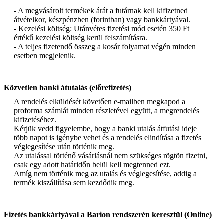
- A megvásárolt termékek árát a futárnak kell kifizetned
átvételkor, készpénzben (forintban) vagy bankkártyával.
- Kezelési költség: Utánvétes fizetési mód esetén 350 Ft
értékű kezelési költség kerül felszámításra.
- A teljes fizetendő összeg a kosár folyamat végén minden
esetben megjelenik.
Közvetlen banki átutalás (előrefizetés)
A rendelés elküldését követően e-mailben megkapod a
proforma számlát minden részletével együtt, a megrendelés
kifizetéséhez.
Kérjük vedd figyelembe, hogy a banki utalás átfutási ideje
több napot is igénybe vehet és a rendelés elindítása a fizetés
véglegesítése után történik meg.
Az utalással történő vásárlásnál nem szükséges rögtön fizetni,
csak egy adott határidőn belül kell megtenned ezt.
Amíg nem történik meg az utalás és véglegesítése, addig a
termék kiszállítása sem kezdődik meg.
Fizetés bankkártyával a Barion rendszerén keresztül (Online)