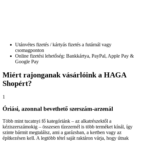
Utánvétes fizetés / kártyás fizetés a futárnál vagy
csomagponton
Online fizetési lehetőség: Bankkártya, PayPal, Apple Pay &
Google Pay
Miért
rajonganak vásárlóink a HAGA
Shopért?
1
Óriási, azonnal bevethető szerszám-arzenál
Több mint tucatnyi fő kategóriánk – az alkatrészektől a
kéziszerszámokig – összesen tízezernél is több terméket kínál, így
szinte bármit megtalálsz, ami a garázsban, a kertben vagy az
építkezésen kell. A legtöbb tétel saját raktáron várja, hogy útnak