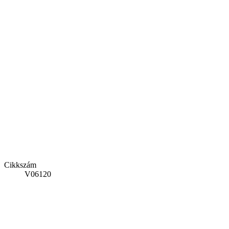
Cikkszám
V06120