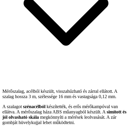
Mérőszalag, acélból készült, visszahúzható és zárral ellátott. A
szalag hossza 3 m, szélessége 16 mm és vastagsága 0,12 mm.
A szalagot
szénacélból
készítették, és erős mérőkampóval van
ellátva. A mérőszalag háza ABS műanyagból készült. A
simított és
jól olvasható skála
megkönnyíti a mérések leolvasását. A zár
gombját hüvelykujjal lehet működtetni.