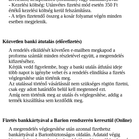
- Kezelési költség: Utánvétes fizetési mód esetén 350 Ft
értékű kezelési költség kerül felszámításra.
- A teljes fizetendő összeg a kosár folyamat végén minden
esetben megjelenik.
Közvetlen banki átutalás (előrefizetés)
A rendelés elküldését követően e-mailben megkapod a
proforma számlát minden részletével együtt, a megrendelés
kifizetéséhez.
Kérjük vedd figyelembe, hogy a banki utalás átfutási ideje
több napot is igénybe vehet és a rendelés elindítása a fizetés
véglegesítése után történik meg.
Az utalással történő vásárlásnál nem szükséges rögtön fizetni,
csak egy adott határidőn belül kell megtenned ezt.
Amíg nem történik meg az utalás és véglegesítése, addig a
termék kiszállítása sem kezdődik meg.
Fizetés bankkártyával a Barion rendszerén keresztül (Online)
A megrendelés véglegesítése után azonnal fizethetsz
bankártyával a Barionbiztonságos oldalán. Adataid végig