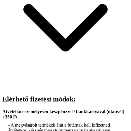
Elérhető fizetési módok:
Átvételkor személyesen készpénzzel / bankkártyával (utánvét)
+350 Ft
- A megvásárolt termékek árát a futárnak kell kifizetned
átvételkor, készpénzben (forintban) vagy bankkártyával.