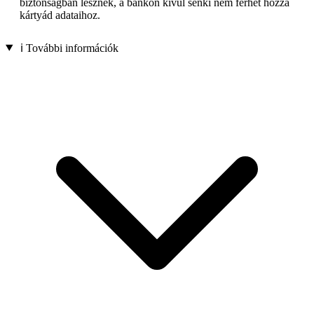
biztonságban lesznek, a bankon kívül senki nem férhet hozzá
kártyád adataihoz.
ℹ️ További információk