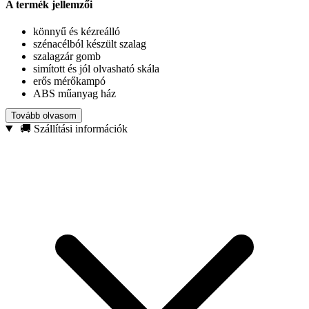
A termék jellemzői
könnyű és kézreálló
szénacélból készült szalag
szalagzár gomb
simított és jól olvasható skála
erős mérőkampó
ABS műanyag ház
Tovább olvasom
Műszaki adatok:
🚚 Szállítási információk
A szalag hossza:
3 m
A szalag szélessége:
16 mm
A szalag vastagsága:
0,12 mm
Szalagzár funkció:
igen
Gumírozott ház:
nem
Automatikus szalagzár funkció [autolock]:
nem