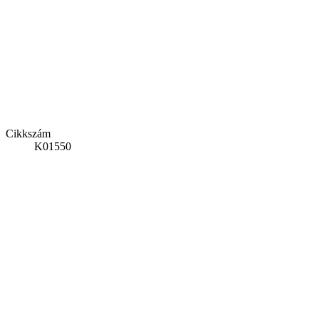
Cikkszám
K01550