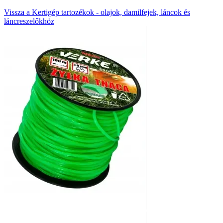
Vissza a Kertigép tartozékok - olajok, damilfejek, láncok és
láncreszelőkhöz