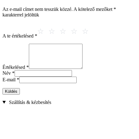
Az e-mail címet nem tesszük közzé.
A kötelező mezőket
*
karakterrel jelöltük
A te értékelésed
*
Értékelésed
*
Név
*
E-mail
*
Küldés
Szállítás & kézbesítés