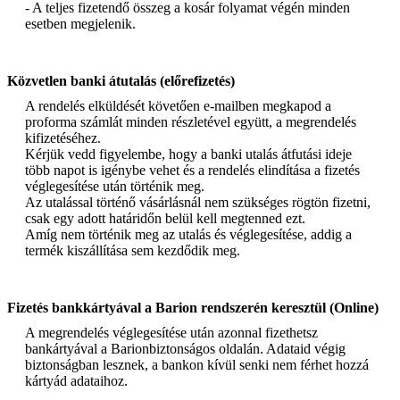
- A teljes fizetendő összeg a kosár folyamat végén minden
esetben megjelenik.
Közvetlen banki átutalás (előrefizetés)
A rendelés elküldését követően e-mailben megkapod a
proforma számlát minden részletével együtt, a megrendelés
kifizetéséhez.
Kérjük vedd figyelembe, hogy a banki utalás átfutási ideje
több napot is igénybe vehet és a rendelés elindítása a fizetés
véglegesítése után történik meg.
Az utalással történő vásárlásnál nem szükséges rögtön fizetni,
csak egy adott határidőn belül kell megtenned ezt.
Amíg nem történik meg az utalás és véglegesítése, addig a
termék kiszállítása sem kezdődik meg.
Fizetés bankkártyával a Barion rendszerén keresztül (Online)
A megrendelés véglegesítése után azonnal fizethetsz
bankártyával a Barionbiztonságos oldalán. Adataid végig
biztonságban lesznek, a bankon kívül senki nem férhet hozzá
kártyád adataihoz.