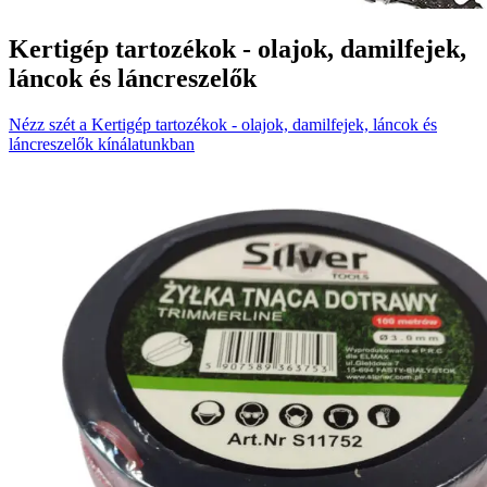
Kertigép tartozékok - olajok, damilfejek,
láncok és láncreszelők
Nézz szét a Kertigép tartozékok - olajok, damilfejek, láncok és
láncreszelők kínálatunkban