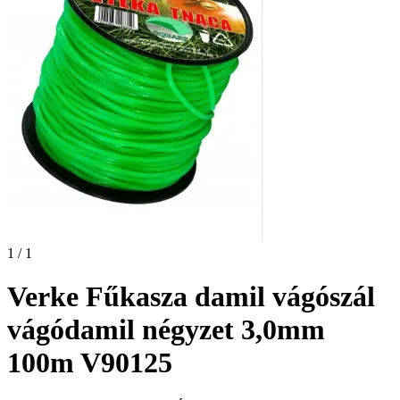
1 / 1
Verke Fűkasza damil vágószál
vágódamil négyzet 3,0mm
100m V90125