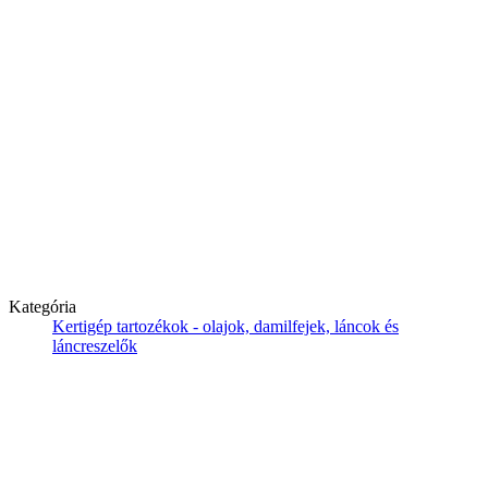
Kategória
Kertigép tartozékok - olajok, damilfejek, láncok és
láncreszelők