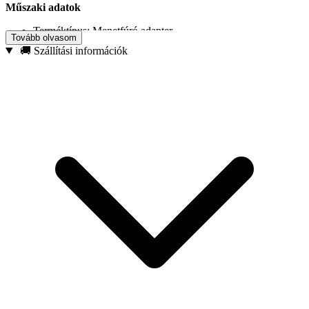
Műszaki adatok
Terméktípus: Menetfúró adapter
Tovább olvasom
Tomány mérete: 1/4″
🚚 Szállítási információk
Menetfúró tartomány: M5 – M12
Anyag: Króm-vanádium (CrV) acél
Felület: Fémes, recézett
Alkalmazás: Kézi és gépi menetfúrás
Főbb jellemzők
Széles menetfúró választék – M5, M6, M8, M10, M12
1/4″-os szabvány – Teljes kompatibilitás a népszerű
szerszámokkal
Nagy tartósság – Tartós CrV (króm-vanádium) acélból készült
Pontos illeszkedés – Stabil menetfúró tartás – Nincs holtjáték
Recézett felület – Biztos fogás még kesztyűben is
Kompakt méret – Kényelmesen használható és könnyen
tárolható