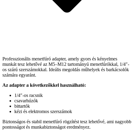
Professzionális menetfúró adapter, amely gyors és kényelmes
munkát tesz lehetővé az M5–M12 tartományú menetfúrókkal, 1/4″-
os szárú szerszámokkal. Ideális megoldás műhelyek és barkácsolók
számára egyaránt.
Az adapter a következőkkel használható:
1/4″-os racsnik
csavarhúzók
bittartók
kézi és elektromos szerszámok
Biztonságos és stabil menetfúró rögzítést tesz lehetővé, ami nagyobb
pontosságot és munkabiztonságot eredményez.