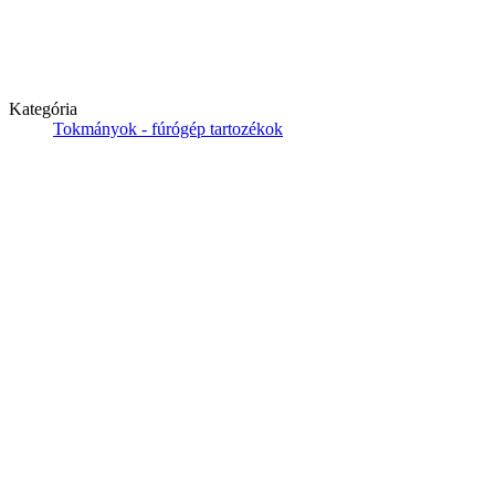
Kategória
Tokmányok - fúrógép tartozékok