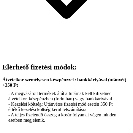
Elérhető fizetési módok:
Átvételkor személyesen készpénzzel / bankkártyával (utánvét)
+350 Ft
- A megvásárolt termékek árát a futárnak kell kifizetned
átvételkor, készpénzben (forintban) vagy bankkártyával.
- Kezelési költség: Utánvétes fizetési mód esetén 350 Ft
értékű kezelési költség kerül felszámításra.
- A teljes fizetendő összeg a kosár folyamat végén minden
esetben megjelenik.