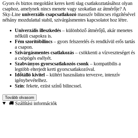
Gyors és biztos megoldást keres kerti slag csatlakoztatásához olyan
csaphoz, amelynek nincs menete vagy szokatlan az átmérője? A
Sky-Line
univerzális csapcsatlakozó
masszív bilincses rögzítésével
néhány mozdulattal stabil, szivárgásmentes kapcsolatot hoz létre.
Univerzális illeszkedés
– különböző átmérőjű, akár menetes
nélküli csapokra is.
Fém szorítóbilincs
– gyors felszerelés és rendkívül erős tartás
a csapon.
Szivárgásmentes csatlakozás
– csökkenti a vízveszteséget és
a csöpögés esélyét.
Szabványos gyorscsatlakozós csonk
– kompatibilis a
legtöbb elterjedt kerti gyorscsatlakozóval.
Időtálló kivitel
– kültéri használatra tervezve, intenzív
igénybevételhez.
Szín
: fekete, ezüst színű bilincssel.
Ideális kertben, telken, teraszon vagy garázsban lévő csapokhoz,
Tovább olvasom
valamint slagokhoz, locsolópisztolyokhoz és szórófejekhez.
🚚 Szállítási információk
Válassza a Sky-Line sorozat megbízható megoldását, ha gyors,
stabil és praktikus csatlakozásra van szüksége.