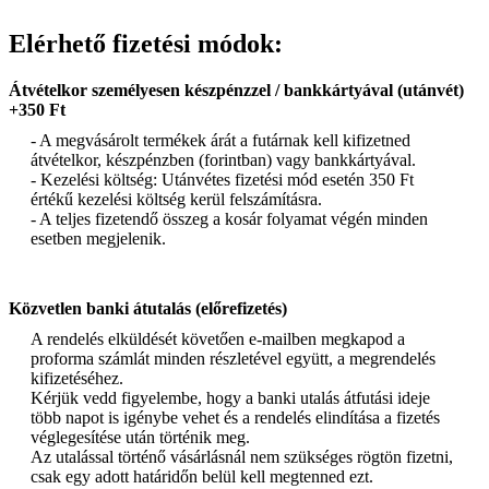
Elérhető fizetési módok:
Átvételkor személyesen készpénzzel / bankkártyával (utánvét)
+350 Ft
- A megvásárolt termékek árát a futárnak kell kifizetned
átvételkor, készpénzben (forintban) vagy bankkártyával.
- Kezelési költség: Utánvétes fizetési mód esetén 350 Ft
értékű kezelési költség kerül felszámításra.
- A teljes fizetendő összeg a kosár folyamat végén minden
esetben megjelenik.
Közvetlen banki átutalás (előrefizetés)
A rendelés elküldését követően e-mailben megkapod a
proforma számlát minden részletével együtt, a megrendelés
kifizetéséhez.
Kérjük vedd figyelembe, hogy a banki utalás átfutási ideje
több napot is igénybe vehet és a rendelés elindítása a fizetés
véglegesítése után történik meg.
Az utalással történő vásárlásnál nem szükséges rögtön fizetni,
csak egy adott határidőn belül kell megtenned ezt.