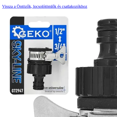
Vissza a Öntözők, locsolótömlők és csatlakozókhoz