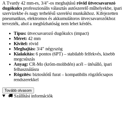
A Tvardy 42 mm-es, 3/4″-os meghajtású
rövid ütvecsavarozó
dugókulcs
professzionális választás autószerelő műhelyekbe, ipari
szervizekbe és nagy terhelésű szerelési munkákhoz. Kifejezetten
pneumatikus, elektromos és akkumulátoros ütvecsavarozókhoz
tervezték, ahol a megbízhatóság nem lehet kérdés.
Típus:
ütvecsavarozó dugókulcs (impact)
Méret:
42 mm
Kivitel:
rövid
Meghajtás:
3/4″ négyszög
Kialakítás:
6 pontos (6PT) – stabilabb felfekvés, kisebb
megcsúszás
Anyag:
CR-Mo (króm-molibdén) acél – ütésálló, ipari
felhasználásra
Rögzítés:
biztosítótű furat – kompatibilis rögzítőcsapos
rendszerekkel
A
CR-Mo acél
az ütvecsavarozós felhasználás etalonja: jobban bírja
Tovább olvasom
a hirtelen terhelést, rugalmasabban nyeli el a vibrációt, és kisebb
🚚 Szállítási információk
eséllyel reped vagy deformálódik tartós igénybevételnél. A precíz
illeszkedés csökkenti a csavarfej sérülésének kockázatát, így
gyorsabban és biztonságosabban dolgozhatsz.
Ajánlott felhasználás:
autóipari javítások, acélszerkezet-
összeszerelés, ipari karbantartás, építőipari szerelések