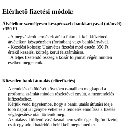
Elérhető fizetési módok:
Átvételkor személyesen készpénzzel / bankkártyával (utánvét)
+350 Ft
- A megvásárolt termékek árát a futárnak kell kifizetned
átvételkor, készpénzben (forintban) vagy bankkártyával.
- Kezelési költség: Utánvétes fizetési mód esetén 350 Ft
értékű kezelési költség kerül felszámításra.
- A teljes fizetendő összeg a kosár folyamat végén minden
esetben megjelenik.
Közvetlen banki átutalás (előrefizetés)
A rendelés elküldését követően e-mailben megkapod a
proforma számlát minden részletével együtt, a megrendelés
kifizetéséhez.
Kérjük vedd figyelembe, hogy a banki utalás átfutási ideje
több napot is igénybe vehet és a rendelés elindítása a fizetés
véglegesítése után történik meg.
Az utalással történő vásárlásnál nem szükséges rögtön fizetni,
csak egy adott határidőn belül kell megtenned ezt.