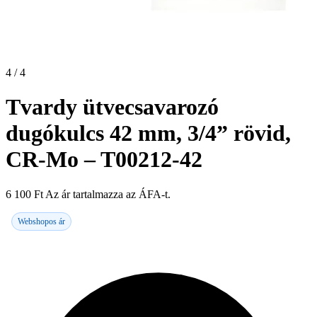
4 / 4
Tvardy ütvecsavarozó
dugókulcs 42 mm, 3/4” rövid,
CR-Mo – T00212-42
6 100
Ft
Az ár tartalmazza az ÁFA-t.
Webshopos ár