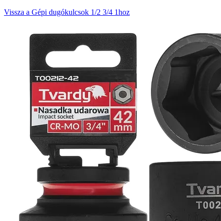
Vissza a Gépi dugókulcsok 1/2 3/4 1hoz