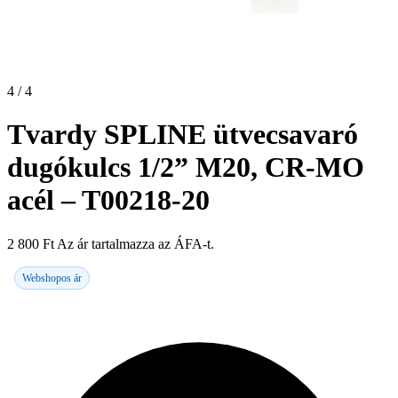
4 / 4
Tvardy SPLINE ütvecsavaró
dugókulcs 1/2” M20, CR-MO
acél – T00218-20
2 800
Ft
Az ár tartalmazza az ÁFA-t.
Webshopos ár