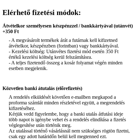
Elérhető fizetési módok:
Átvételkor személyesen készpénzzel / bankkártyával (utánvét)
+350 Ft
- A megvásárolt termékek árát a futárnak kell kifizetned
átvételkor, készpénzben (forintban) vagy bankkártyával.
- Kezelési költség: Utánvétes fizetési mód esetén 350 Ft
értékű kezelési költség kerül felszámításra.
- A teljes fizetendő összeg a kosár folyamat végén minden
esetben megjelenik.
Közvetlen banki átutalás (előrefizetés)
A rendelés elküldését követően e-mailben megkapod a
proforma számlát minden részletével együtt, a megrendelés
kifizetéséhez.
Kérjük vedd figyelembe, hogy a banki utalás átfutási ideje
több napot is igénybe vehet és a rendelés elindítása a fizetés
véglegesítése után történik meg.
Az utalással történő vásárlásnál nem szükséges rögtön fizetni,
csak egy adott határidőn belül kell megtenned ezt.