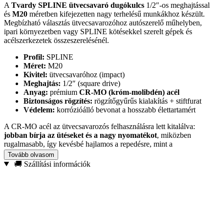
A
Tvardy SPLINE ütvecsavaró dugókulcs
1/2″-os meghajtással
és
M20
méretben kifejezetten nagy terhelésű munkákhoz készült.
Megbízható választás ütvecsavarozóhoz autószerelő műhelyben,
ipari környezetben vagy SPLINE kötésekkel szerelt gépek és
acélszerkezetek összeszerelésénél.
Profil:
SPLINE
Méret:
M20
Kivitel:
ütvecsavaróhoz (impact)
Meghajtás:
1/2″ (square drive)
Anyag:
prémium
CR-MO (króm-molibdén) acél
Biztonságos rögzítés:
rögzítőgyűrűs kialakítás + stiftfurat
Védelem:
korrózióálló bevonat a hosszabb élettartamért
A CR-MO acél az ütvecsavarozós felhasználásra lett kitalálva:
jobban bírja az ütéseket és a nagy nyomatékot
, miközben
rugalmasabb, így kevésbé hajlamos a repedésre, mint a
hagyományos CR-V anyagú kéziszerszámok. A precíz SPLINE
Tovább olvasom
illeszkedés
csökkenti a megcsúszás
és a csavarfej sérülésének
🚚 Szállítási információk
kockázatát – amikor igazán számít a biztos fogás.
Ajánlott felhasználás:
futómű- és fékalkatrészek szerelése, nagy
igénybevételű kötőelemek bontása/szerelése, ipari karbantartás, gép-
és acélszerkezet-összeszerelés. Ha ütvecsavarozóval dolgozol, ez a
dugókulcs tartós, üzembiztos társ a mindennapokban.