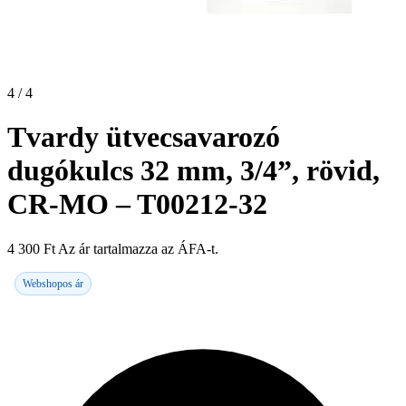
4 / 4
Tvardy ütvecsavarozó
dugókulcs 32 mm, 3/4”, rövid,
CR-MO – T00212-32
4 300
Ft
Az ár tartalmazza az ÁFA-t.
Webshopos ár