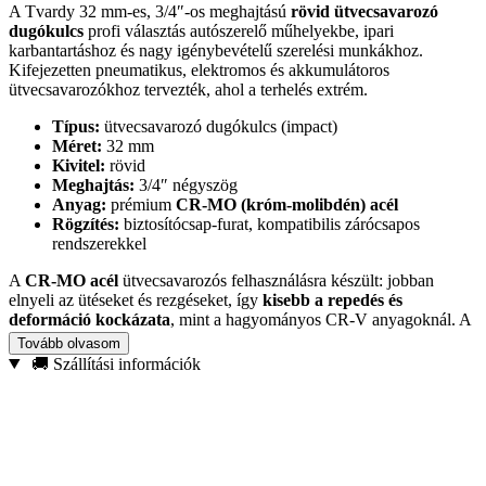
A Tvardy 32 mm-es, 3/4″-os meghajtású
rövid ütvecsavarozó
dugókulcs
profi választás autószerelő műhelyekbe, ipari
karbantartáshoz és nagy igénybevételű szerelési munkákhoz.
Kifejezetten pneumatikus, elektromos és akkumulátoros
ütvecsavarozókhoz tervezték, ahol a terhelés extrém.
Típus:
ütvecsavarozó dugókulcs (impact)
Méret:
32 mm
Kivitel:
rövid
Meghajtás:
3/4″ négyszög
Anyag:
prémium
CR-MO (króm-molibdén) acél
Rögzítés:
biztosítócsap-furat, kompatibilis zárócsapos
rendszerekkel
A
CR-MO acél
ütvecsavarozós felhasználásra készült: jobban
elnyeli az ütéseket és rezgéseket, így
kisebb a repedés és
deformáció kockázata
, mint a hagyományos CR-V anyagoknál. A
precíz illeszkedés csökkenti a megcsúszást, ezzel óvja a
Tovább olvasom
csavarfejeket és biztonságosabb munkavégzést tesz lehetővé.
🚚 Szállítási információk
Ajánlott felhasználás:
autóipari szerelés, acélszerkezet-összeállítás,
ipari szerviz és karbantartás, építőipari szerelések ütvecsavarozóval.
Ha megbízható, hosszú távra tervezett dugókulcsot keresel, a
Tvardy CR-MO kivitel stabil társ a legkeményebb feladatoknál is.