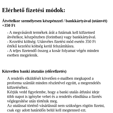
Elérhető fizetési módok:
Átvételkor személyesen készpénzzel / bankkártyával (utánvét)
+350 Ft
- A megvásárolt termékek árát a futárnak kell kifizetned
átvételkor, készpénzben (forintban) vagy bankkártyával.
- Kezelési költség: Utánvétes fizetési mód esetén 350 Ft
értékű kezelési költség kerül felszámításra.
- A teljes fizetendő összeg a kosár folyamat végén minden
esetben megjelenik.
Közvetlen banki átutalás (előrefizetés)
A rendelés elküldését követően e-mailben megkapod a
proforma számlát minden részletével együtt, a megrendelés
kifizetéséhez.
Kérjük vedd figyelembe, hogy a banki utalás átfutási ideje
több napot is igénybe vehet és a rendelés elindítása a fizetés
véglegesítése után történik meg.
Az utalással történő vásárlásnál nem szükséges rögtön fizetni,
csak egy adott határidőn belül kell megtenned ezt.